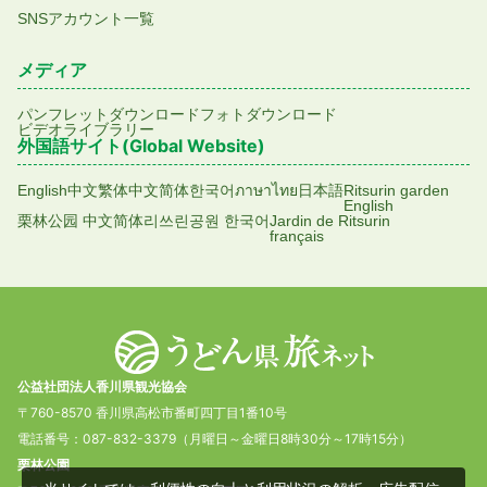
SNSアカウント一覧
メディア
パンフレットダウンロード
フォトダウンロード
ビデオライブラリー
外国語サイト(Global Website)
English
中文繁体
中文简体
한국어
ภาษาไทย
日本語
Ritsurin garden
English
栗林公园 中文简体
리쓰린공원 한국어
Jardin de Ritsurin
français
公益社団法人香川県観光協会
〒760-8570 香川県高松市番町四丁目1番10号
電話番号：087-832-3379（月曜日～金曜日8時30分～17時15分）
栗林公園