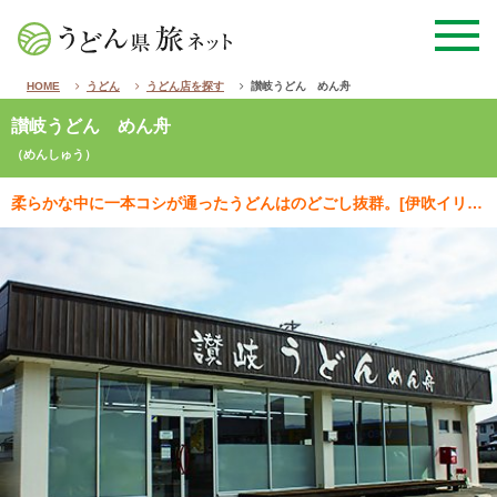
HOME
うどん
うどん店を探す
讃岐うどん めん舟
讃岐うどん めん舟
（めんしゅう）
柔らかな中に一本コシが通ったうどんはのどごし抜群。[伊吹イリコ]の旨味を強く感じられる昔風のダシも好…