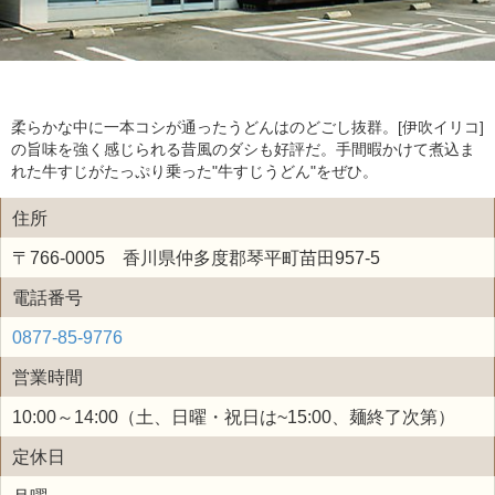
柔らかな中に一本コシが通ったうどんはのどごし抜群。[伊吹イリコ]
の旨味を強く感じられる昔風のダシも好評だ。手間暇かけて煮込ま
れた牛すじがたっぷり乗った"牛すじうどん"をぜひ。
住所
〒766-0005 香川県仲多度郡琴平町苗田957-5
電話番号
0877-85-9776
営業時間
10:00～14:00（土、日曜・祝日は~15:00、麺終了次第）
定休日