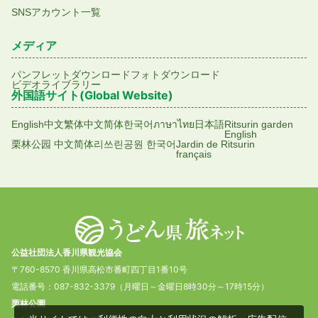
SNSアカウント一覧
メディア
パンフレットダウンロード
フォトダウンロード
ビデオライブラリー
外国語サイト(Global Website)
English
中文繁体
中文简体
한국어
ภาษาไทย
日本語
Ritsurin garden
English
栗林公园 中文简体
리쓰린공원 한국어
Jardin de Ritsurin
français
公益社団法人香川県観光協会
〒760-8570 香川県高松市番町四丁目1番10号
電話番号：087-832-3379（月曜日～金曜日8時30分～17時15分）
栗林公園