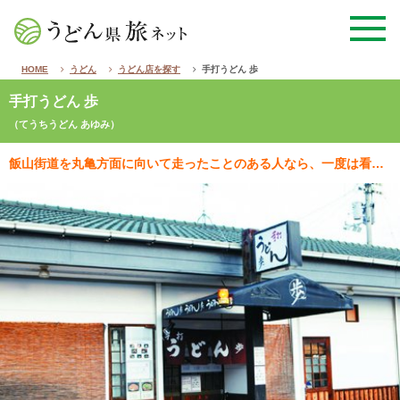
HOME
うどん
うどん店を探す
手打うどん 歩
手打うどん 歩
（てうちうどん あゆみ）
飯山街道を丸亀方面に向いて走ったことのある人なら、一度は看板を目にしたことがあるはず。41種類のうど…