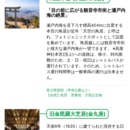
「目の前に広がる観音寺市街と瀬戸内
海の絶景」
瀬戸内海を見下ろす標高404mに位置する
本宮の鳥居が近年「天空の鳥居」と呼ば
れ、フォトジェニックスポットとして話題
を集めています。 鳥居越しには観音寺市街
と雄大な瀬戸内海が一望できます。 ※高屋
神社本宮(頂上)への道路は、狭小、対向困
難のため、土・日・祝日はシャトルバスが
運行されています。そのため、シャトルバ
ス運行時間帯は一般車両の通行は出来ませ
ん。
香川県西部（琴弾公園など）
【自然】絶景・景勝地・天然記念物
旧金毘羅大芝居(金丸座)
天保6年（1835）に建てられた現存する日