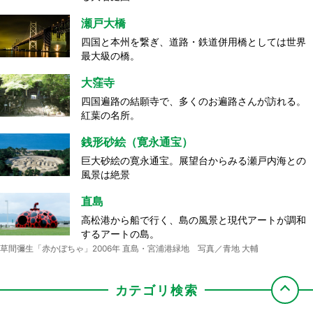
瀬戸大橋
四国と本州を繋ぎ、道路・鉄道併用橋としては世界
最大級の橋。
大窪寺
四国遍路の結願寺で、多くのお遍路さんが訪れる。
紅葉の名所。
銭形砂絵（寛永通宝）
巨大砂絵の寛永通宝。展望台からみる瀬戸内海との
風景は絶景
直島
高松港から船で行く、島の風景と現代アートが調和
するアートの島。
草間彌生「赤かぼちゃ」2006年 直島・宮浦港緑地 写真／青地 大輔
カテゴリ検索
屋島
ドルフィンセンター
丸亀城
海員学校（粟島）
エンジェルロード
源平合戦の古戦場として知られ、屋島から見る夕
餌やりやイルカと一緒に泳ぐなど、非日常的な体験
現存する木造十二天守の一つで、石垣が美しい石垣
船で島に渡るとひときわ目を引く日本初の海員養成
干潮時に、大切な人と手をつないで渡ると願い事が