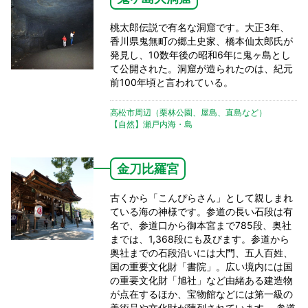
桃太郎伝説で有名な洞窟です。大正3年、
香川県鬼無町の郷土史家、橋本仙太郎氏が
発見し、10数年後の昭和6年に鬼ヶ島とし
て公開された。洞窟が造られたのは、紀元
前100年頃と言われている。
高松市周辺（栗林公園、屋島、直島など）
【自然】瀬戸内海・島
金刀比羅宮
古くから「こんぴらさん」として親しまれ
ている海の神様です。参道の長い石段は有
名で、参道口から御本宮まで785段、奥社
までは、1,368段にも及びます。参道から
奥社までの石段沿いには大門、五人百姓、
国の重要文化財「書院」。広い境内には国
の重要文化財「旭社」など由緒ある建造物
が点在するほか、宝物館などには第一級の
美術品や文化財が陳列されています。 参道