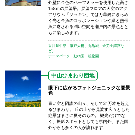
外壁に金色のハーフミラーを使用した高さ
158ｍの展望塔。展望フロアの天空のアク
アリウム「ソラキン」では万華鏡にきらめ
く光と金魚のコラボレーションや緑と熱帯
魚に癒される潤い空間を瀬戸内の景色とと
もに楽しめます。
香川県中部（瀬戸大橋、丸亀城、金刀比羅宮な
ど）
テーマパーク・動物園・植物園
中山ひまわり団地
眼下に広がるフォトジェニックな夏景
色
青い空と阿讃の山々、そして31万本を超え
るひまわり。 丘の上から見渡す広々とした
絶景はまさに夏そのもの。 観光だけでな
く、撮影スポットとしても県内外、また国
外からも多くの人が訪れます。