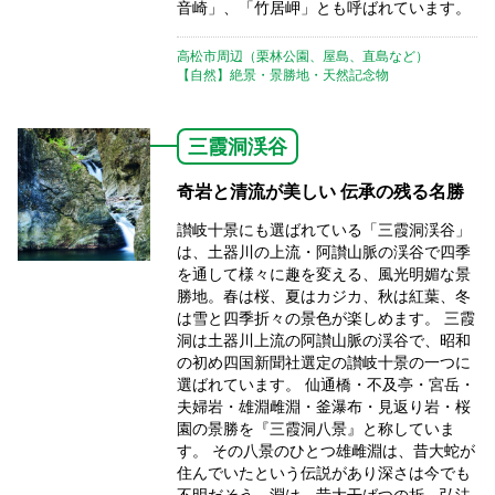
音崎」、「竹居岬」とも呼ばれています。
高松市周辺（栗林公園、屋島、直島など）
【自然】絶景・景勝地・天然記念物
三霞洞渓谷
奇岩と清流が美しい 伝承の残る名勝
讃岐十景にも選ばれている「三霞洞渓谷」
は、土器川の上流・阿讃山脈の渓谷で四季
を通して様々に趣を変える、風光明媚な景
勝地。春は桜、夏はカジカ、秋は紅葉、冬
は雪と四季折々の景色が楽しめます。 三霞
洞は土器川上流の阿讃山脈の渓谷で、昭和
の初め四国新聞社選定の讃岐十景の一つに
選ばれています。 仙通橋・不及亭・宮岳・
夫婦岩・雄淵雌淵・釜瀑布・見返り岩・桜
園の景勝を『三霞洞八景』と称していま
す。 その八景のひとつ雄雌淵は、昔大蛇が
住んでいたという伝説があり深さは今でも
不明だそう。淵は、昔大干ばつの折、弘法