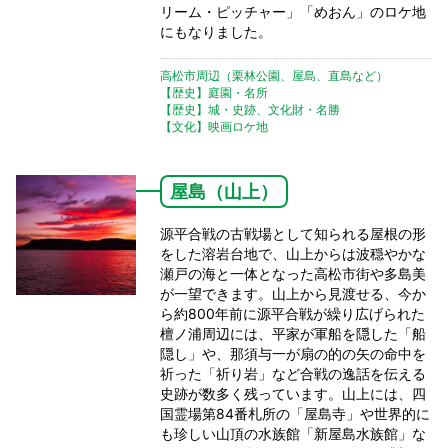
リーム・ピッチャー」「めおん」のロケ地
にもなりました。
高松市周辺（栗林公園、屋島、直島など）
【歴史】庭園・名所
【歴史】城・史跡、文化財・名勝
【文化】映画ロケ地
屋島（山上）
源平合戦の古戦場として知られる屋根の形
をした溶岩台地で、山上からは波穏やかな
瀬戸の海と一体となった高松市街や多島美
が一望できます。山上から見渡せる、今か
ら約800年前に源平合戦が繰り広げられた
檀ノ浦周辺には、平家が軍船を隠した「船
隠し」や、那須与一が扇の的の矢の命中を
祈った「祈り岩」など合戦の逸話を伝える
史跡が数多く残っています。山上には、四
国霊場第84番札所の「屋島寺」や世界的に
も珍しい山頂の水族館「新屋島水族館」な