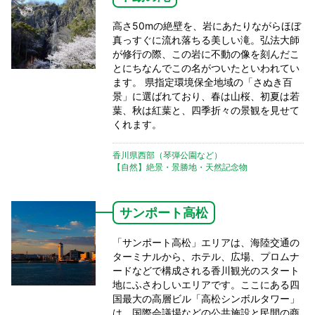
高さ50mの絶壁を、岩にあたりながらほぼ
真っすぐに流れ落ちる美しい滝。弘法大師
が修行の際、この岩に不動の像を刻んだこ
とにちなんでこの名がついたといわれてい
ます。 県指定環境保全地域の「さぬき百
景」に選ばれており、春は山桜、初夏は若
葉、秋は紅葉と、四季折々の景観を見せて
くれます。
香川県西部（琴弾公園など）
【自然】絶景・景勝地・天然記念物
サンポート高松
「サンポート高松」エリアは、海陸交通の
ターミナルから、ホテル、広場、プロムナ
ードなどで構成される香川観光のスタート
地にふさわしいエリアです。ここにある四
国最大の高層ビル「高松シンボルタワー」
は、国際会議場などの公共施設と民間の商