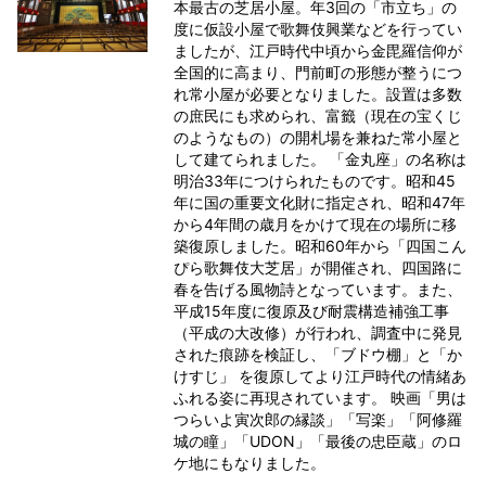
本最古の芝居小屋。年3回の「市立ち」の
度に仮設小屋で歌舞伎興業などを行ってい
ましたが、江戸時代中頃から金毘羅信仰が
全国的に高まり、門前町の形態が整うにつ
れ常小屋が必要となりました。設置は多数
の庶民にも求められ、富籤（現在の宝くじ
のようなもの）の開札場を兼ねた常小屋と
して建てられました。 「金丸座」の名称は
明治33年につけられたものです。昭和45
年に国の重要文化財に指定され、昭和47年
から4年間の歳月をかけて現在の場所に移
築復原しました。昭和60年から「四国こん
ぴら歌舞伎大芝居」が開催され、四国路に
春を告げる風物詩となっています。また、
平成15年度に復原及び耐震構造補強工事
（平成の大改修）が行われ、調査中に発見
された痕跡を検証し、「ブドウ棚」と「か
けすじ」 を復原してより江戸時代の情緒あ
ふれる姿に再現されています。 映画「男は
つらいよ寅次郎の縁談」「写楽」「阿修羅
城の瞳」「UDON」「最後の忠臣蔵」のロ
ケ地にもなりました。