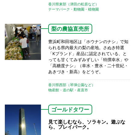
香川県東部（津田の松原など）
テーマパーク・動物園・植物園
梨の農協直売所
豊浜町和田地区は「ホウナンのナシ」で知
られる県内最大の梨の産地。さぬき特選
「Kブランド」産品に認定されている、と
っても甘くてみずみずしい「特撰幸水」や
「高糖度ナシ」（幸水・豊水・二十世紀・
あきづき・新高）をどうぞ。
香川県西部（琴弾公園など）
物産館・道の駅・産直市
ゴールドタワー
見て楽しむなら、ソラキン。遊ぶな
ら、プレイパーク。