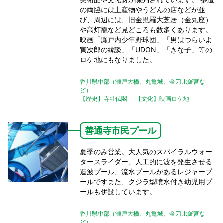
の両脇には土産物やうどんの店などが並
び、周辺には、旧金毘羅大芝居（金丸座）
や高灯籠など見どころも数多くあります。
映画「瀬戸内少年野球団」「男はつらいよ
寅次郎の縁談」「UDON」「きな子」等の
ロケ地にもなりました。
香川県中部（瀬戸大橋、丸亀城、金刀比羅宮な
ど）
【歴史】寺社仏閣
【文化】映画ロケ地
善通寺市民プール
夏季のみ営業。大人気のスパイラルウォー
タースライダー、人工的に波を発生させる
造波プール、流水プールがあるレジャープ
ールですまた、クジラ型噴水付き幼児用プ
ールも併設しています。
香川県中部（瀬戸大橋、丸亀城、金刀比羅宮な
ど）