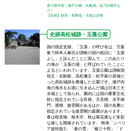
香川県中部（瀬戸大橋、丸亀城、金刀比羅宮な
ど）
【自然】絶景・景勝地・天然記念物
史跡高松城跡・玉藻公園
国の指定史跡。「玉藻」の呼び名は、万葉
集で柿本人麻呂が讃岐の国の枕詞に「玉藻
よし」と詠んだことに因んで、このあたり
の海が「玉藻の浦」と呼ばれていたことに
よるといわれています。玉藻公園は讃岐国
領主・生駒家、高松藩主・松平家の居城だ
った高松城跡を整備した公園です。瀬戸内
海の海水をお堀に引き込んだ城は日本三大
水城として知られ、園内には国の重要文化
財に指定されている艮櫓、月見櫓、水手御
門、渡櫓、披雲閣があるほか、国の名勝に
指定されている披雲閣の庭園があります。
春は桜見物、植木市、秋は菊花展など多彩
な催しも開催されています。 映画「シベリ
ア超特急3」「春の雪」「椿三十郎」「ド