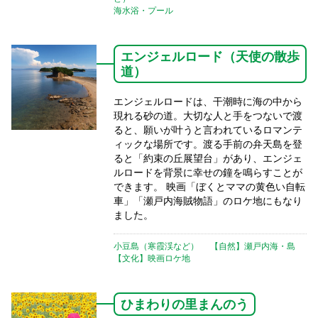
海水浴・プール
エンジェルロード（天使の散歩
道）
エンジェルロードは、干潮時に海の中から
現れる砂の道。大切な人と手をつないで渡
ると、願いが叶うと言われているロマンテ
ィックな場所です。渡る手前の弁天島を登
ると「約束の丘展望台」があり、エンジェ
ルロードを背景に幸せの鐘を鳴らすことが
できます。 映画「ぼくとママの黄色い自転
車」「瀬戸内海賊物語」のロケ地にもなり
ました。
小豆島（寒霞渓など）
【自然】瀬戸内海・島
【文化】映画ロケ地
ひまわりの里まんのう