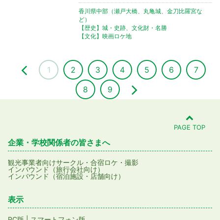
香川県中部（瀬戸大橋、丸亀城、金刀比羅宮な
ど）
【歴史】城・史跡、文化財・名勝
【文化】映画ロケ地
1
2
3
4
5
6
7
8
9
PAGE TOP
企業・学校関係者の皆さまへ
観光事業者向け
サークル・合宿
ロケ・撮影
インバウンド（旅行会社向け）
インバウンド（宿泊施設・店舗向け）
表示
PC版
|
スマートフォン版