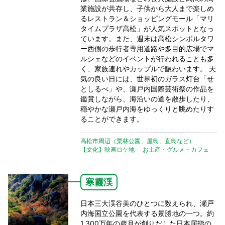
業施設が共存し、子供から大人まで楽しめ
るレストラン＆ショッピングモール「マリ
タイムプラザ高松」が人気スポットとなっ
ています。また、週末は高松シンボルタワ
ー西側の歩行者専用道路や多目的広場でマ
ルシェなどのイベントが行われることも多
く、家族連れやカップルで賑わいます。 天
気の良い日には、世界初のガラス灯台「せ
としるべ」や、瀬戸内国際芸術祭の作品を
鑑賞しながら、海沿いの道を散歩したり、
穏やかな瀬戸内海をゆっくりと眺めたりす
ることができます。
高松市周辺（栗林公園、屋島、直島など）
【文化】映画ロケ地
お土産・グルメ・カフェ
寒霞渓
日本三大渓谷美のひとつに数えられ、瀬戸
内海国立公園を代表する景勝地の一つ。約
1,300万年の歳月が創りだした日本屈指の