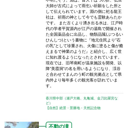
大師が古式によって雨乞い祈願をした所と
して伝えられています。淵の側に祀る龍王
社は、祈雨の神として今でも霊験あらたか
です。 また古くより湧き出る水は、江戸時
代の学者平賀源内が江戸の湯島で開催され
た全国薬品会に出品し、物類品隲(ぶつるい
ひんしつ)という書物に『地元住民より“石
の乳”として珍重され、火傷に塗ると傷が癒
えまるで神業のようだ』と紹介し、広く世
に知れ渡るようになったとされています。
現在では、旧琴南町が温泉施設を開発、以
降“美霞洞”の名を用いるようになり、渓谷
と合わせてまんのう町の観光拠点として県
内外より毎年多くの観光客が訪れていま
す。
香川県中部（瀬戸大橋、丸亀城、金刀比羅宮な
ど）
【自然】絶景・景勝地・天然記念物
不動の滝