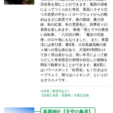
渓谷美を望むことができます。風雨の浸食
によってつくられた奇岩、垂直にそそり立
つ大岩壁の中をいくロープウェイからの眺
めはまさに絶景です。春の新緑、夏の深
緑、秋の紅葉、冬の雪景色と、四季折々の
表情を楽しめます。 映画「僕とママの黄色
い自転車」「八日目の蝉」「魔女の宅急
便」のロケ地にもなりました。 また、寒霞
渓には表12景、裏8景、小豆島最高峰の星
ヶ城への登山道があり、片道約1時間かけ
て歩く登山道からは、長い年月によって創
りだした奇岩怪石の表情や自生した植物を
間近で観察することができます。裏8景に
はパワースポット「松茸岩」も！行きはロ
ープウェイ、帰りはハイキング、というの
もオススメです。
小豆島（寒霞渓など）
【自然】絶景・景勝地・天然記念物
高屋神社【天空の鳥居】