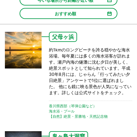
今いる場所から距離が近い順
おすすめ順
父母ヶ浜
約1kmのロングビーチを誇る穏やかな海水
浴場。毎年夏には多くの海水浴客が訪れま
す。瀬戸内海の燧灘に沈む夕日が美しく、
絶景スポットとして知られています。平成
30年8月には、じゃらん「行ってみたい夕
日絶景」アンケートで1位に選ばれまし
た。 他にも鏡に映る景色が人気になってい
ます。詳しくは公式サイトをチェック。
香川県西部（琴弾公園など）
海水浴・プール
【自然】絶景・景勝地・天然記念物
鬼ヶ島大洞窟