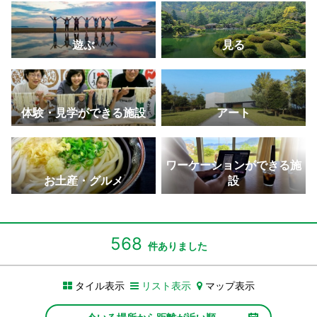
景・夜景はおすすめ。
ができる
の名城。
学校校舎跡。
叶う天使の道。
さぬきこどもの国
大串自然公園
金丸座
父母ヶ浜
寒霞渓
遊ぶ
見る
体験型の遊びを通して一日中家族で楽しめる大型児
海・山・風などの美しい自然が広がるレジャースポ
現存する日本最古の芝居小屋で「四国こんぴら歌舞
SNSで拡散！ウユニ塩湖のような写真が撮れる大人
四季折々の景色を楽しめる。ロープウェイからの眺
童館。
ット。
伎大芝居」開催
気スポット。
めは絶景
玉藻公園（玉藻城）
しろとり動物園
瀬戸大橋記念公園
高屋神社
二十四の瞳映画村
体験・見学ができる施設
アート
鯛に餌をあげて自分の願いが叶う”鯛願成就”体験がで
動物と距離が近い香川県唯一の動物園には、ホワイ
本州と四国を結ぶ瀬戸大橋を望むなら最高のロケー
標高404メートルにある天空の鳥居から市内と瀬戸
映画のロケ地で、どこか懐かしいノスタルジックな
きる
トタイガーも。
ション
内海を一望
スポット
高松中央商店街
和三盆（讃州井筒屋敷）
四国水族館
紫雲出山
オリーブ公園
ワーケーションができる施
アーケードが日本一長いことで知られる商店街。
まろやかで上品な甘みの和三盆糖で可愛らしい型抜
四国のダイナミックな水景を再現した四国最大級の
ニューヨークタイムズにも取り上げられた桜の名所
約2,000本のオリーブ畑に囲まれた見どころ満載の
お土産・グルメ
設
き体験ができる
水族館。
は絶景
道の駅公園。
男木島（港）
ランプロファイア（船からの写真）
満濃池
豊稔池堰堤
日本遺産（天狗岩丁場など）
港でアート作品が迎えてくれる、高松港からフェリ
世界的にも珍しい白と黒の縞模様ができた地質の名
灌漑用ため池としては日本最大級で6月にはゆる抜き
中世ヨーロッパの古城を思わせるアーチダム
日本遺産認定！「備讃諸島の石の島の物語」の構成
568
件ありました
ーで40分の島
所
が実施される
文化財が点在
香川県庁東館
いりこ（伊吹島）
津田の松原・琴林公園
総本山 善通寺
おさるの国 銚子渓
タイル表示
リスト表示
マップ表示
「文化遺産としてのモダニズム建築20選」に選ばれ
讃岐うどんには欠かせない新鮮な伊吹いりこは出汁
「日本の渚百選」に選ばれ、海水浴場としても人気
四国霊場八十八ヶ所札所で、弘法大師の誕生地。五
約500匹の猿の群れが見られ、モンキーショーを毎
た有名建築物
にぴったり
重塔がシンボル
日開催。