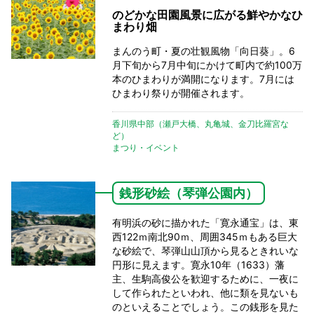
のどかな田園風景に広がる鮮やかなひ
まわり畑
まんのう町・夏の壮観風物「向日葵」。6
月下旬から7月中旬にかけて町内で約100万
本のひまわりが満開になります。7月には
ひまわり祭りが開催されます。
香川県中部（瀬戸大橋、丸亀城、金刀比羅宮な
ど）
まつり・イベント
銭形砂絵（琴弾公園内）
有明浜の砂に描かれた「寛永通宝」は、東
西122ｍ南北90ｍ、周囲345ｍもある巨大
な砂絵で、琴弾山山頂から見るときれいな
円形に見えます。寛永10年（1633）藩
主、生駒高俊公を歓迎するために、一夜に
して作られたといわれ、他に類を見ないも
のといえることでしょう。この銭形を見た