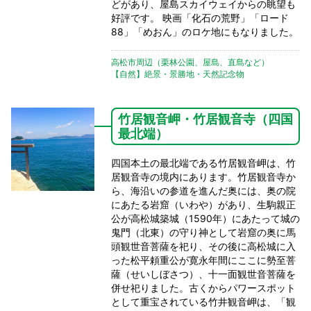
どがあり、屋島スカイウェイからの眺望も
好評です。 映画「化石の荒野」「ロード
88」「めおん」のロケ地にもなりました。
高松市周辺（栗林公園、屋島、直島など）
【自然】絶景・景勝地・天然記念物
竹居観音岬・竹居観音寺（四国
最北端）
四国本土の最北端である竹居観音岬は、竹
居観音寺の境内にあります。竹居観音寺か
ら、海沿いの参道を進んだ奥には、奥の院
にあたる岩窟（いわや）があり、生駒親正
公が高松城築城（1590年）にあたって城の
鬼門（北東）の守り神として岩窟の奥に馬
頭観世音菩薩を祀り、その後に高松城に入
った松平頼重公が寛永年間にここに勢至菩
薩（せいしぼさつ）、十一面観世音菩薩を
併せ祀りました。古くからパワースポット
として重宝されている竹井観音岬は、「観