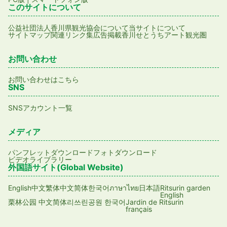
このサイトについて
公益社団法人香川県観光協会について
当サイトについて
サイトマップ
関連リンク集
広告掲載
香川せとうちアート観光圏
お問い合わせ
お問い合わせはこちら
SNS
SNSアカウント一覧
メディア
パンフレットダウンロード
フォトダウンロード
ビデオライブラリー
外国語サイト(Global Website)
English
日本語
Ritsurin garden
中文繁体
中文简体
한국어
ภาษาไทย
English
Jardin de Ritsurin
栗林公园 中文简体
리쓰린공원 한국어
français