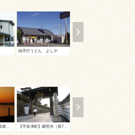
純手打うどん よしや
手打うどん 歩
う
鎌田池公園
【宇多津町】青の山頂展望台
【宇多津町】郷照寺（第78番札所）
飯