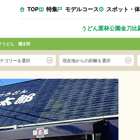
TOP
特集
モデルコース
スポット・体
うどん
栗林公園
金刀比
フうどん 麺太郎
テゴリーを選択
現在地からの距離を選択