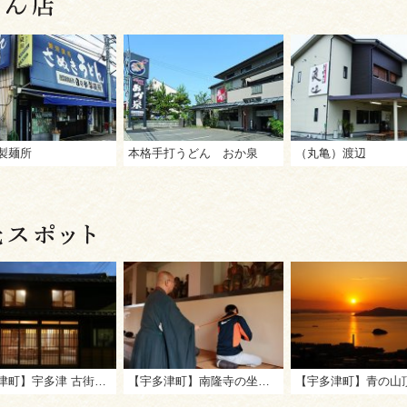
製麺所
本格手打うどん おか泉
（丸亀）渡辺
【宇多津町】宇多津 古街の家（古民家宿）
【宇多津町】南隆寺の坐禅会