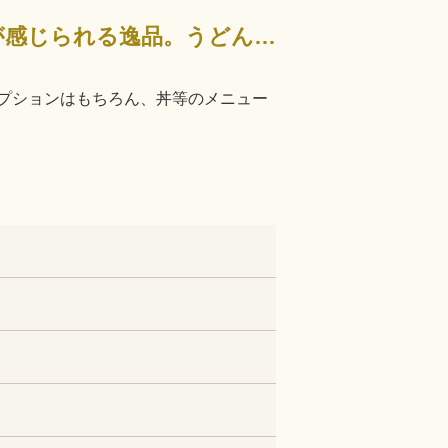
一晩熟成させた麺は、ツルツルモチモチしていながら、しっかりコシが感じられる逸品。うどんやオプションは…
プションはもちろん、丼等のメニュー