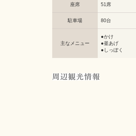
座席
51席
駐車場
80台
●かけ
主なメニュー
●釜あげ
●しっぽく