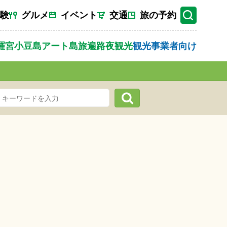
験
グルメ
イベント
交通
旅の予約
羅宮
小豆島
アート
島旅
遍路
夜観光
観光事業者向け