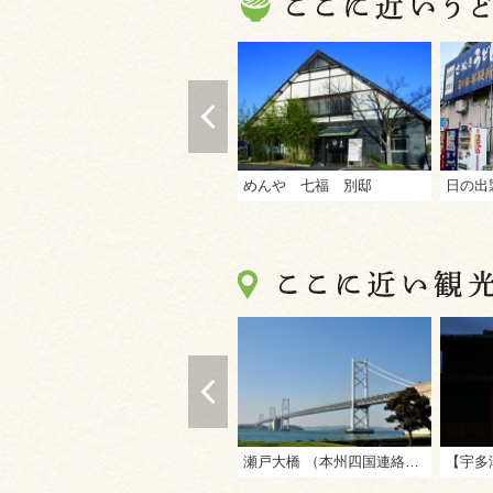
めんや 七福 別邸
日の出
瀬戸大橋 （本州四国連絡高速道路（株）坂出管理センター）