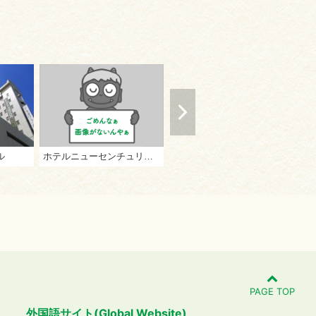
ル
ホテルニューセンチュリー坂出
スーパーホテル丸亀駅前
オ
PAGE TOP
外国語サイト(Global Website)