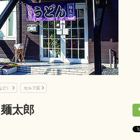
など）
セルフ店
 麺太郎