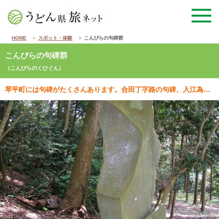
HOME
スポット・体験
こんぴらの句碑群
こんぴらの句碑群
（こんぴらのくひぐん）
琴平町には句碑がたくさんあります。合田丁字路の句碑、入江為守（いりえためもり）の句碑、谷鼎（たにかな…