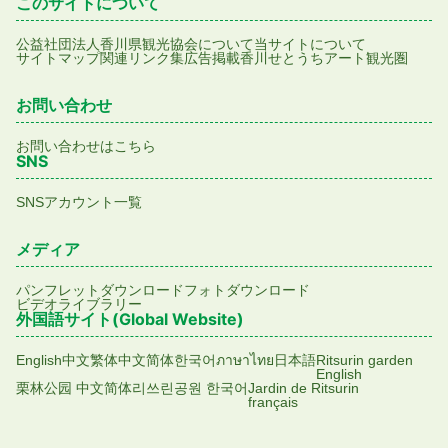
このサイトについて
公益社団法人香川県観光協会について
当サイトについて
サイトマップ
関連リンク集
広告掲載
香川せとうちアート観光圏
お問い合わせ
お問い合わせはこちら
SNS
SNSアカウント一覧
メディア
パンフレットダウンロード
フォトダウンロード
ビデオライブラリー
外国語サイト(Global Website)
English
中文繁体
中文简体
한국어
ภาษาไทย
日本語
Ritsurin garden
English
栗林公园 中文简体
리쓰린공원 한국어
Jardin de Ritsurin
français