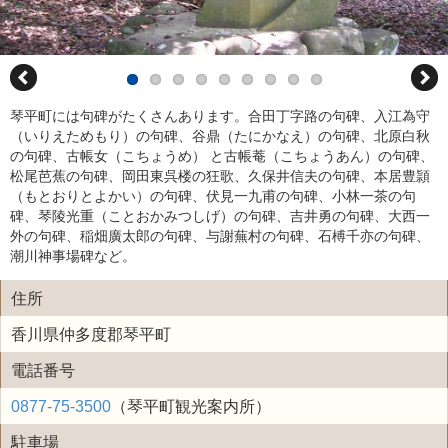
琴平町には句碑がたくさんあります。合田丁字路の句碑、入江為守
（いりえためもり）の句碑、谷鼎（たにかなえ）の句碑、北原白秋
の句碑、古帳女（こちょうめ） と古帳菴（こちょうあん）の句碑、
松尾芭蕉の句碑、岡田東呉楼の狂歌、久保井信夫の句碑、本居豊頴
（もとおりとよかい）の句碑、伏見一九甫の句碑、小林一茶の句
碑、琴陵光重（ことおかみつしげ）の句碑、吉井勇の句碑、大西一
外の句碑、稲畑廣太郎の句碑、与謝蕪村の句碑、石榑千亦の句碑、
潮川神事場碑など。
住所
香川県仲多度郡琴平町
電話番号
0877-75-3500
（琴平町観光案内所）
駐車場