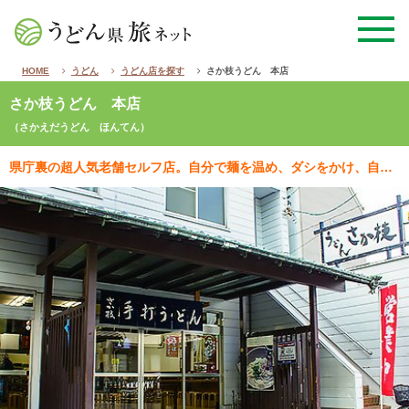
HOME
うどん
うどん店を探す
さか枝うどん 本店
さか枝うどん 本店
（さかえだうどん ほんてん）
県庁裏の超人気老舗セルフ店。自分で麺を温め、ダシをかけ、自分でトッピングするセルフの典型スタイルが県…