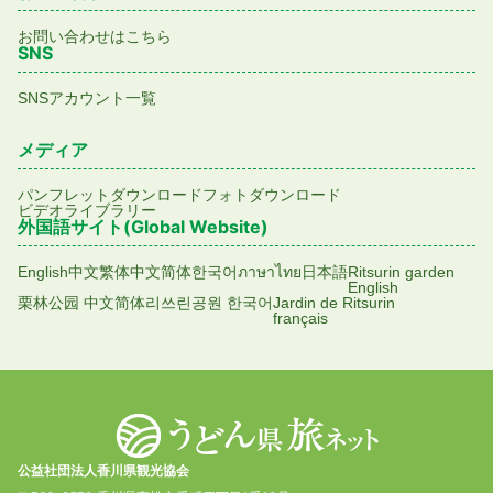
お問い合わせはこちら
SNS
SNSアカウント一覧
メディア
パンフレットダウンロード
フォトダウンロード
ビデオライブラリー
外国語サイト(Global Website)
English
中文繁体
中文简体
한국어
ภาษาไทย
日本語
Ritsurin garden
English
栗林公园 中文简体
리쓰린공원 한국어
Jardin de Ritsurin
français
公益社団法人香川県観光協会