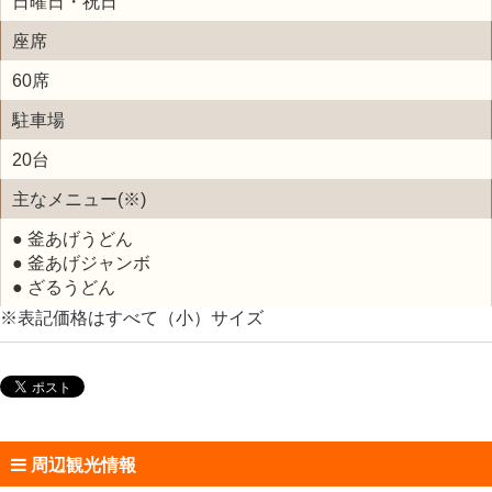
日曜日・祝日
座席
60席
駐車場
20台
主なメニュー(※)
● 釜あげうどん
● 釜あげジャンボ
● ざるうどん
※表記価格はすべて（小）サイズ
周辺観光情報