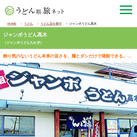
HOME
うどん
うどん店を探す
ジャンボうどん髙木
ジャンボうどん髙木
（ジャンボうどんたかぎ）
飾り気のないうどん本来の旨さを、麺とダシだけで堪能できる。厳選した素材を使用したサイドメニューの“御…