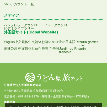
SNSアカウント一覧
メディア
パンフレットダウンロード
フォトダウンロード
ビデオライブラリー
外国語サイト(Global Website)
English
中文繁体
中文简体
한국어
ภาษาไทย
日本語
Ritsurin garden
English
栗林公园 中文简体
리쓰린공원 한국어
Jardin de Ritsurin
français
公益社団法人香川県観光協会
〒760-8570 香川県高松市番町四丁目1番10号
電話番号：087-832-3379（月曜日～金曜日8時30分～17時15分）
栗林公園