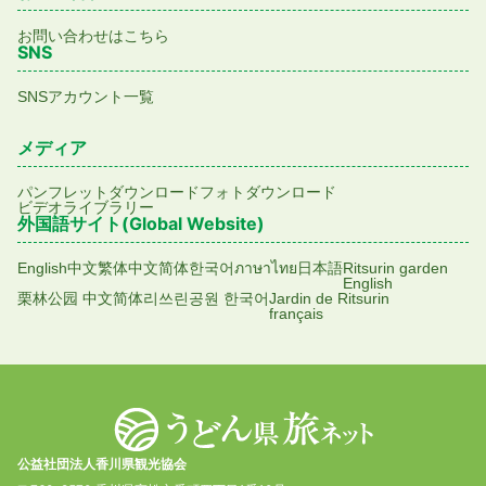
お問い合わせはこちら
SNS
SNSアカウント一覧
メディア
パンフレットダウンロード
フォトダウンロード
ビデオライブラリー
外国語サイト(Global Website)
English
中文繁体
中文简体
한국어
ภาษาไทย
日本語
Ritsurin garden
English
栗林公园 中文简体
리쓰린공원 한국어
Jardin de Ritsurin
français
公益社団法人香川県観光協会