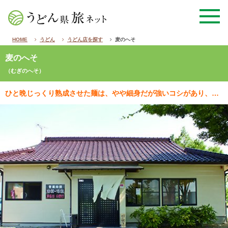
HOME
うどん
うどん店を探す
麦のへそ
麦のへそ
（むぎのへそ）
ひと晩じっくり熟成させた麺は、やや細身だが強いコシがあり、すすり込むと小麦の香りも鮮烈に感じる。塩コ…