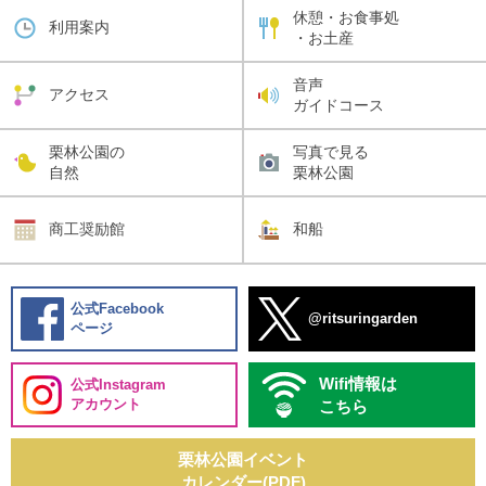
休憩・お食事処
利用案内
・お土産
音声
アクセス
ガイドコース
栗林公園の
写真で見る
自然
栗林公園
商工奨励館
和船
公式Facebook
@ritsuringarden
ページ
Wifi情報は
公式Instagram
アカウント
こちら
栗林公園イベント
カレンダー(PDF)