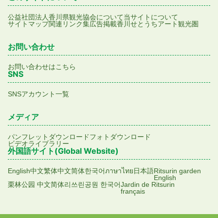
公益社団法人香川県観光協会について
当サイトについて
サイトマップ
関連リンク集
広告掲載
香川せとうちアート観光圏
お問い合わせ
お問い合わせはこちら
SNS
SNSアカウント一覧
メディア
パンフレットダウンロード
フォトダウンロード
ビデオライブラリー
外国語サイト(Global Website)
English
中文繁体
中文简体
한국어
ภาษาไทย
日本語
Ritsurin garden
English
栗林公园 中文简体
리쓰린공원 한국어
Jardin de Ritsurin
français