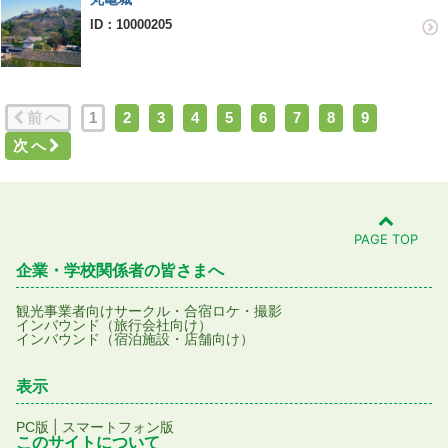
ID：10000205
前へ
1
2
3
4
5
6
7
8
9
次へ
PAGE TOP
企業・学校関係者の皆さまへ
観光事業者向け
サークル・合宿
ロケ・撮影
インバウンド（旅行会社向け）
インバウンド（宿泊施設・店舗向け）
表示
|
PC版
スマートフォン版
このサイトについて