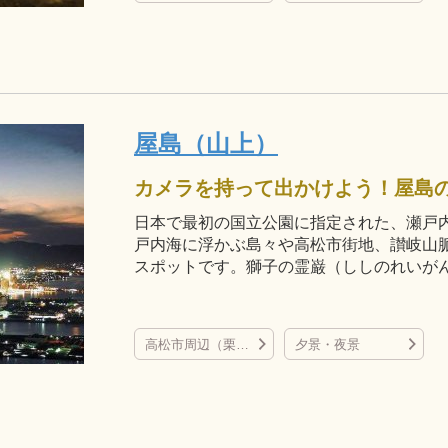
屋島（山上）
カメラを持って出かけよう！屋島
日本で最初の国立公園に指定された、瀬戸
戸内海に浮かぶ島々や高松市街地、讃岐山
スポットです。獅子の霊巌（ししのれいが
高松市周辺（栗林公園、屋島、直島など）
夕景・夜景