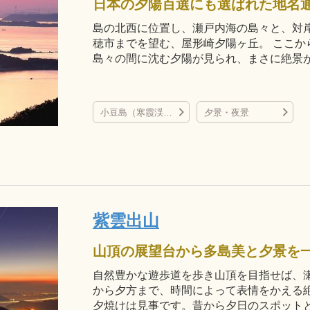
日本の夕陽百選にも選ばれた地名
島の北西に位置し、瀬戸内海の島々と、対
穂市までを望む、屋形崎夕陽ヶ丘。 ここか
島々の間に沈む夕陽が見られ、まさに絶景
小豆島（寒霞渓など）
夕景・夜景
紫雲出山
山頂の展望台から多島美と夕景を
自然豊かな遊歩道を歩き山頂を目指せば、
から夕方まで、時間によって表情をかえる
夕焼けは見事です。昔から夕日のスポット