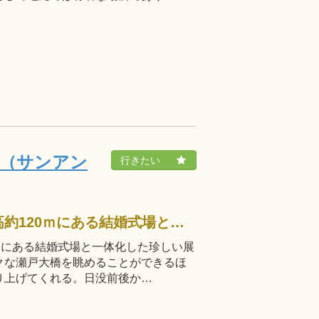
台（サンアン
日本夜景遺産にも選ばれている標高約120ｍにある結婚式場と一体化した珍しい展望台。展望台からは海へと続くダイナミックな瀬戸大橋を眺めることができるほか、カップル向けのブランコが雰囲気を盛り上げてくれる。日没前後か…
ｍにある結婚式場と一体化した珍しい展
クな瀬戸大橋を眺めることができるほ
り上げてくれる。日没前後か…