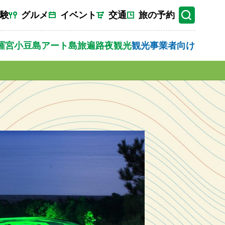
験
グルメ
イベント
交通
旅の予約
羅宮
小豆島
アート
島旅
遍路
夜観光
観光事業者向け