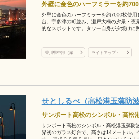
外壁に金色のハーフミラーを約7000枚使用
台。宇多津の町並み、瀬戸大橋の夕景・夜
的なスポットです。タワー自身が夕焼けに
香川県中部（瀬戸大橋、丸亀城、金刀比羅宮など）
ライトアップ・イルミネーション
せとしるべ（高松港玉藻防
サンポート高松のシンボル・高松港玉藻防
界初のガラス灯台で、高さは14メートル。