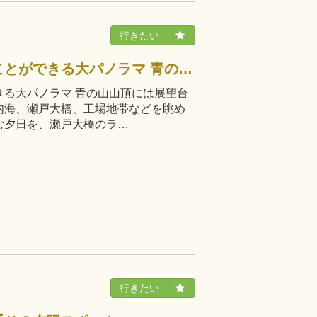
宇多津町市街地や瀬戸大橋を望むことができる大パノラマ 青の山山頂には展望台が設けられており、ゴールドタワーや瀬戸内海、瀬戸大橋、工場地帯などを眺めることができます。夕方には瀬戸内海に沈む夕日を、瀬戸大橋のラ…
る大パノラマ 青の山山頂には展望台
内海、瀬戸大橋、工場地帯などを眺め
む夕日を、瀬戸大橋のラ…