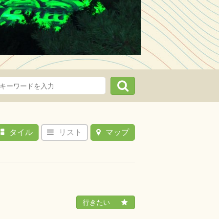
琴弾公園
父母ヶ浜直行
駅＞
にも含まれる琴弾公園
指定されています。2キ
タイル
リスト
マップ
瀬戸内海
松…
写真を撮
するシャ
しくはこちら