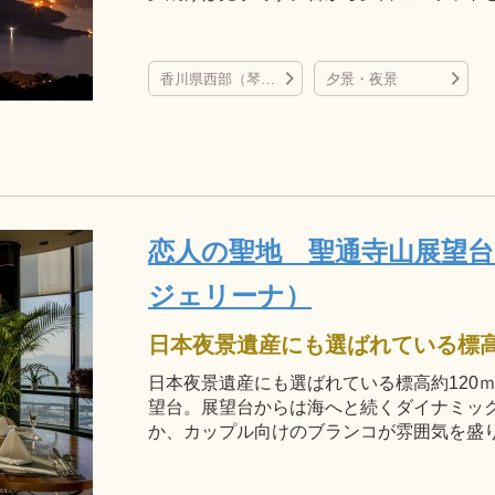
香川県西部（琴弾公園など）
夕景・夜景
恋人の聖地 聖通寺山展望
ジェリーナ）
日本夜景遺産にも選ばれている標高約120
望台。展望台からは海へと続くダイナミッ
か、カップル向けのブランコが雰囲気を盛