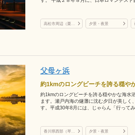
す。 平成２８年８月に、日本ロマンチスト
高松市周辺（栗林公園、屋島、直島など）
夕景・夜景
父母ヶ浜
約1kmのロングビーチを誇る穏やかな海水
ます。瀬戸内海の燧灘に沈む夕日が美しく
す。平成30年8月には、じゃらん「行って
香川県西部（琴弾公園など）
夕景・夜景