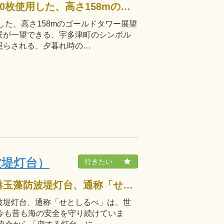
外壁に金色のハーフミラーを約7000枚使用した、高さ158mのゴールドタワー展望台。宇多津の町並み、瀬戸大橋の夕景・夜景が一望できる、宇多津町のシンボル的なスポットです。タワー自身が夕焼けに照らされる、夕暮れ時の…
した、高さ158mのゴールドタワー展望
景が一望できる、宇多津町のシンボル
照らされる、夕暮れ時の…
波堤灯台）
サンポート高松のシンボル・高松港玉藻防波堤灯台、通称「せとしるべ」は、世界初のガラス灯台で、高さは14メートル。今も昔も海の安全を守り続けています。 平成２８年８月に、日本ロマンチスト協会から「恋する灯台」に、…
波堤灯台、通称「せとしるべ」は、世
今も昔も海の安全を守り続けていま