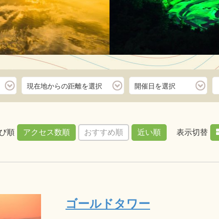
現在地からの距離を選択
開催日を選択
ス＜琴平・JR詫間
瀬戸内海国立公園
は、国の名勝にも
び順
アクセス数順
おすすめ順
近い順
表示切替
ォトジェニックな
ロにも及ぶ白砂青
R詫間駅から出発
詳
こちら
ゴールドタワー