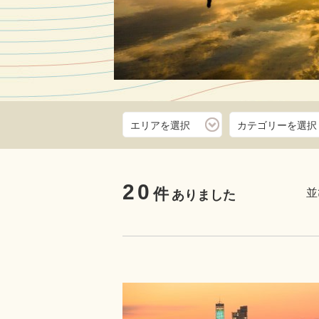
エリアを選択
カテゴリーを選択
父母ヶ浜直行シャトルバ
駅＞
弾公園
20
す。2キ
件
並
ありました
瀬戸内海の天空の鏡でフ
写真を撮ろう！ 琴平とJ
するシャトル…
詳しくは