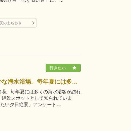
協会から「恋する灯台」に、…
夜のまち歩き
約1kmのロングビーチを誇る穏やかな海水浴場。毎年夏には多くの海水浴客が訪れます。瀬戸内海の燧灘に沈む夕日が美しく、絶景スポットとして知られています。平成30年8月には、じゃらん「行ってみたい夕日絶景」アンケート…
浴場。毎年夏には多くの海水浴客が訪れ
、絶景スポットとして知られていま
みたい夕日絶景」アンケート…