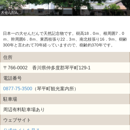
大せんだん
日本一の大せんだんで天然記念物です。樹高18．0ｍ、根周囲7．0
ｍ、幹周囲6．8ｍ、東西枝張り22．3ｍ、南北枝張り16．9ｍ、樹齢
300年と言われて70年経っていますので、樹齢約370年です。
住所
〒766-0002 香川県仲多度郡琴平町129-1
電話番号
0877-75-3500
（琴平町観光案内所）
駐車場
周辺有料駐車場あり
ウェブサイト