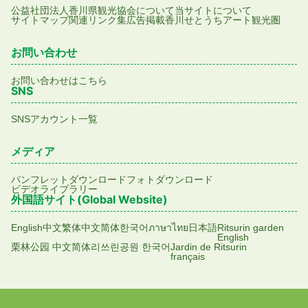
公益社団法人香川県観光協会について
当サイトについて
サイトマップ
関連リンク集
広告掲載
香川せとうちアート観光圏
お問い合わせ
お問い合わせはこちら
SNS
SNSアカウント一覧
メディア
パンフレットダウンロード
フォトダウンロード
ビデオライブラリー
外国語サイト(Global Website)
English
中文繁体
中文简体
한국어
ภาษาไทย
日本語
Ritsurin garden
English
栗林公园 中文简体
리쓰린공원 한국어
Jardin de Ritsurin
français