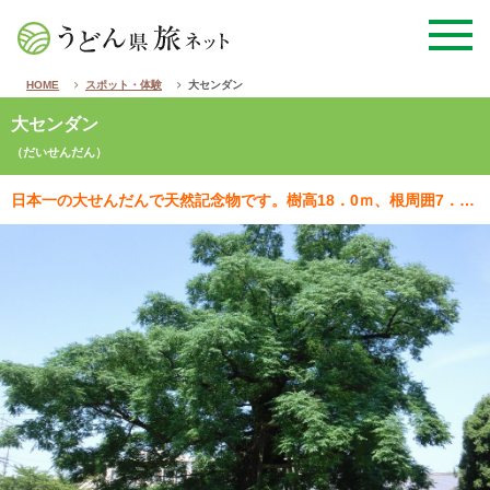
HOME
スポット・体験
大センダン
大センダン
（だいせんだん）
日本一の大せんだんで天然記念物です。樹高18．0ｍ、根周囲7．0ｍ、幹周囲6．8ｍ、東西枝張り22．…