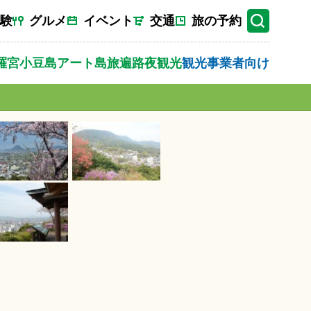
験
グルメ
イベント
交通
旅の予約
羅宮
小豆島
アート
島旅
遍路
夜観光
観光事業者向け