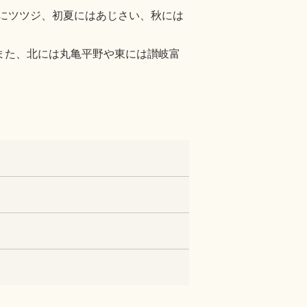
にツツジ、初夏にはあじさい、秋には
また、北には丸亀平野や東には讃岐富