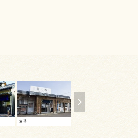
麦香
麺賊
こ