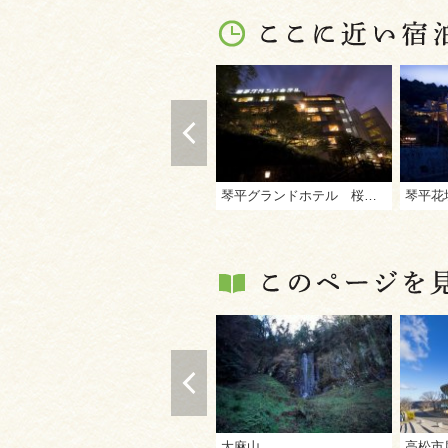
琴平グランドホテル 桜の抄
琴平花
大麻山