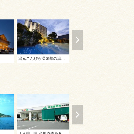
湯元こんぴら温泉華の湯 紅梅亭
つるや旅館
ホ
ＪＡ香川県 産地直売所多度津店
アパホテル高松空港
休