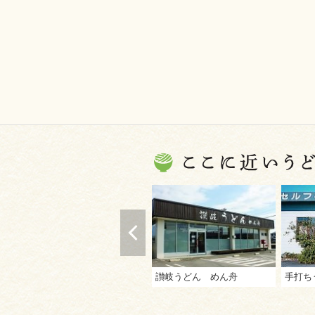
讃岐うどん めん舟
手打ち