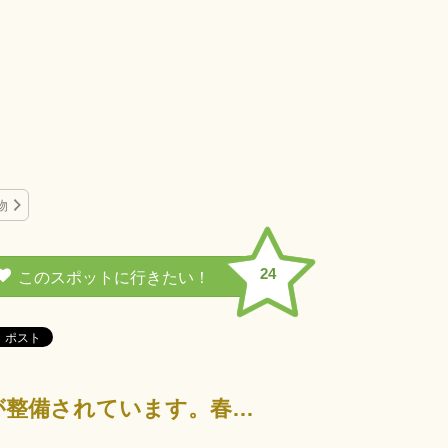
物
24
「金比羅本宮」への参拝道左手、金山寺山一帯に展望台、遊歩道、広場が整備されています。春は桜にツツジ、…