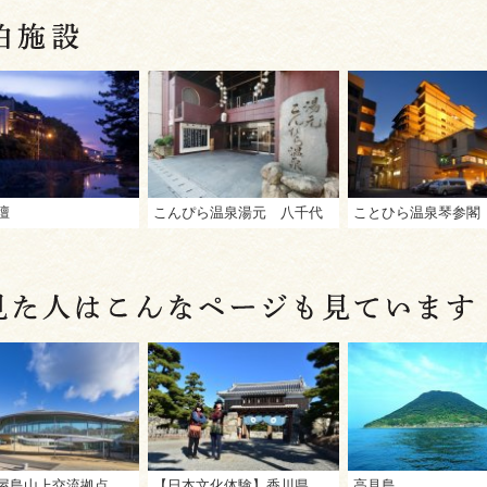
壇
こんぴら温泉湯元 八千代
ことひら温泉琴参閣
高松市屋島山上交流拠点施設「やしまーる」
【日本文化体験】香川県立ミュージアム
高見島