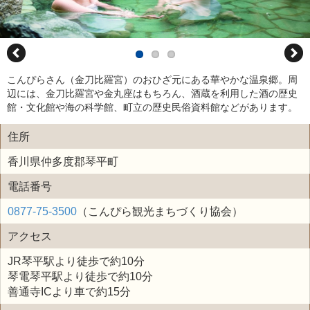
こんぴらさん（金刀比羅宮）のおひざ元にある華やかな温泉郷。周
辺には、金刀比羅宮や金丸座はもちろん、酒蔵を利用した酒の歴史
館・文化館や海の科学館、町立の歴史民俗資料館などがあります。
住所
香川県仲多度郡琴平町
電話番号
0877-75-3500
（こんぴら観光まちづくり協会）
アクセス
JR琴平駅より徒歩で約10分
琴電琴平駅より徒歩で約10分
善通寺ICより車で約15分