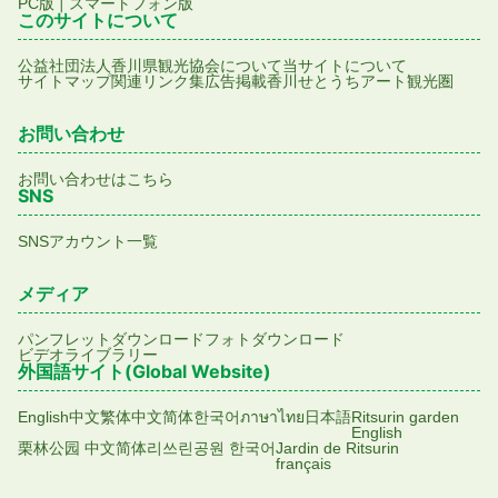
|
PC版
スマートフォン版
このサイトについて
公益社団法人香川県観光協会について
当サイトについて
サイトマップ
関連リンク集
広告掲載
香川せとうちアート観光圏
お問い合わせ
お問い合わせはこちら
SNS
SNSアカウント一覧
メディア
パンフレットダウンロード
フォトダウンロード
ビデオライブラリー
外国語サイト(Global Website)
English
中文繁体
中文简体
한국어
ภาษาไทย
日本語
Ritsurin garden
English
栗林公园 中文简体
리쓰린공원 한국어
Jardin de Ritsurin
français