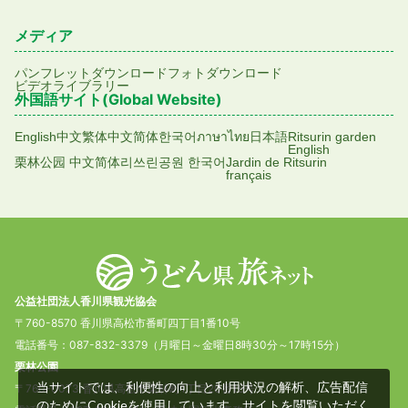
メディア
パンフレットダウンロード
フォトダウンロード
ビデオライブラリー
外国語サイト(Global Website)
English
中文繁体
中文简体
한국어
ภาษาไทย
日本語
Ritsurin garden
English
栗林公园 中文简体
리쓰린공원 한국어
Jardin de Ritsurin
français
公益社団法人香川県観光協会
〒760-8570 香川県高松市番町四丁目1番10号
電話番号：087-832-3379（月曜日～金曜日8時30分～17時15分）
栗林公園
当サイトでは、利便性の向上と利用状況の解析、広告配信
〒760-0073 香川県高松市栗林町1丁目20番16号
のためにCookieを使用しています。サイトを閲覧いただく