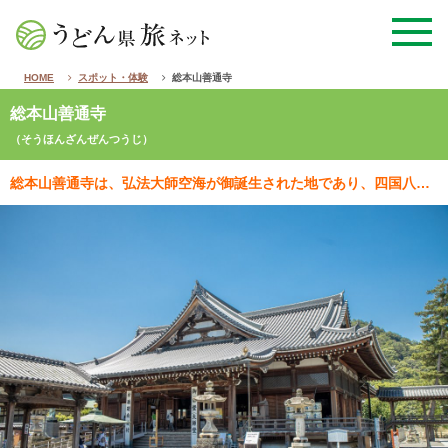
HOME
スポット・体験
総本山善通寺
総本山善通寺
（そうほんざんぜんつうじ）
総本山善通寺は、弘法大師空海が御誕生された地であり、四国八十八ヶ所霊場の75番札所でもあります。また…