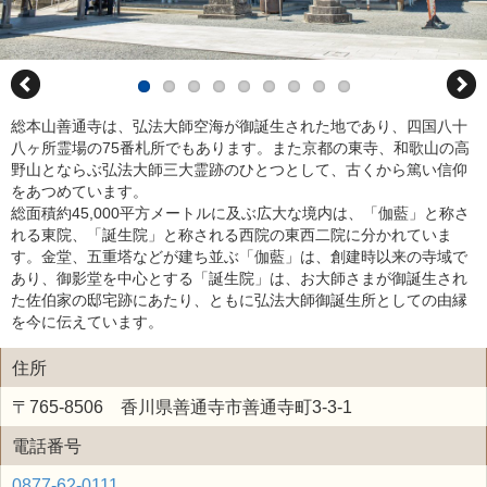
総本山善通寺は、弘法大師空海が御誕生された地であり、四国八十
八ヶ所霊場の75番札所でもあります。また京都の東寺、和歌山の高
野山とならぶ弘法大師三大霊跡のひとつとして、古くから篤い信仰
をあつめています。
総面積約45,000平方メートルに及ぶ広大な境内は、「伽藍」と称さ
れる東院、「誕生院」と称される西院の東西二院に分かれていま
す。金堂、五重塔などが建ち並ぶ「伽藍」は、創建時以来の寺域で
あり、御影堂を中心とする「誕生院」は、お大師さまが御誕生され
た佐伯家の邸宅跡にあたり、ともに弘法大師御誕生所としての由縁
を今に伝えています。
住所
〒765-8506 香川県善通寺市善通寺町3-3-1
電話番号
0877-62-0111