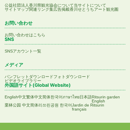
公益社団法人香川県観光協会について
当サイトについて
サイトマップ
関連リンク集
広告掲載
香川せとうちアート観光圏
お問い合わせ
お問い合わせはこちら
SNS
SNSアカウント一覧
メディア
パンフレットダウンロード
フォトダウンロード
ビデオライブラリー
外国語サイト(Global Website)
English
中文繁体
中文简体
한국어
ภาษาไทย
日本語
Ritsurin garden
English
栗林公园 中文简体
리쓰린공원 한국어
Jardin de Ritsurin
français