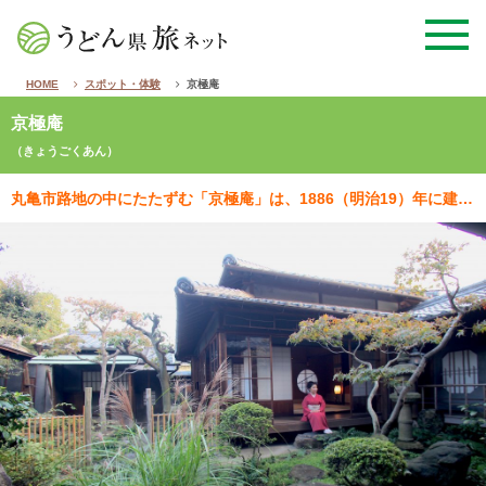
HOME
スポット・体験
京極庵
京極庵
（きょうごくあん）
丸亀市路地の中にたたずむ「京極庵」は、1886（明治19）年に建てられた江戸時代から続く京極家付きの…