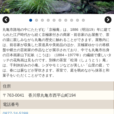
丸亀市路地の中にたたずむ「京極庵」は、1886（明治19）年に建て
られた江戸時代から続く京極家付きの商家・前谷家のお屋敷で、茶
の湯に親しみながら丸亀の歴史に触れることができます。屋敷内に
は、前谷家が収集した茶道具や美術品のほか、京極家ゆかりの将棋
盤や郷土の芸術家の作品などが展示されており、中でも丸亀市出身
の日本画家山下紅畝（こうほ）（1884～1977年）の繊細で優しいタ
ッチの花鳥画は見ものです。別棟の茶室「松濤（しょうとう）庵」
は、千利休好みの小庵。シダやモミジなどが美しい「山里の庭」で
は、春には蕨などが芽吹きます。茶室で、庭を眺めながら抹茶と和
菓子をいただくことができます。
住所
〒763-0041 香川県丸亀市西平山町194
電話番号
0877-24-5288