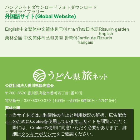
パンフレットダウンロード
フォトダウンロード
ビデオライブラリー
外国語サイト(Global Website)
English
中文繁体
中文简体
한국어
ภาษาไทย
日本語
Ritsurin garden
English
栗林公园 中文简体
리쓰린공원 한국어
Jardin de Ritsurin
français
公益社団法人香川県観光協会
〒760-8570 香川県高松市番町四丁目1番10号
電話番号：087-832-3379（月曜日～金曜日8時30分～17時15分）
栗林公園
当サイトでは、利便性の向上と利用状況の解析、広告配信
〒760-0073 香川県高松市栗林町1丁目20番16号
のためにCookieを使用しています。サイトを閲覧いただく
電話番号：087-833-7411（栗林公園観光事務所）
際には、Cookieの使用に同意いただく必要があります。詳
細は
をご確認ください。
クッキーポリシー