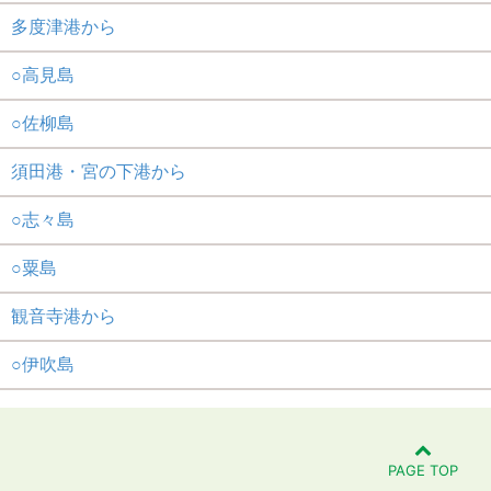
多度津港から
○高見島
○佐柳島
須田港・宮の下港から
○志々島
○粟島
観音寺港から
○伊吹島
PAGE TOP