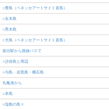
○豊島（ベネッセアートサイト直島）
○女木島
○男木島
○犬島（ベネッセアートサイト直島）
坂出駅から路線バスで
○沙弥島と周辺
○与島・岩黒島・櫃石島
丸亀港から
○本島
○塩飽の島々