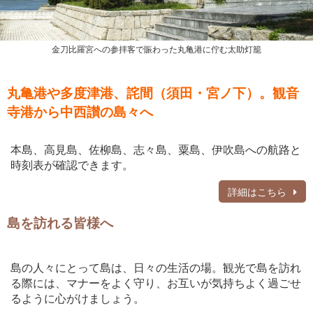
金刀比羅宮への参拝客で賑わった丸亀港に佇む太助灯籠
丸亀港や多度津港、詫間（須田・宮ノ下）。観音
寺港から中西讃の島々へ
本島、高見島、佐柳島、志々島、粟島、伊吹島への航路と
時刻表が確認できます。
詳細はこちら
島を訪れる皆様へ
島の人々にとって島は、日々の生活の場。観光で島を訪れ
る際には、マナーをよく守り、お互いが気持ちよく過ごせ
るように心がけましょう。