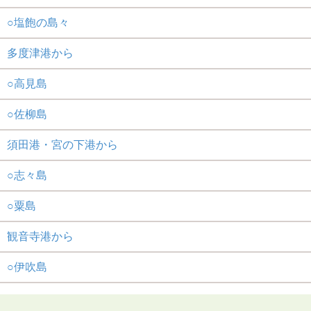
○塩飽の島々
多度津港から
○高見島
○佐柳島
須田港・宮の下港から
○志々島
○粟島
観音寺港から
○伊吹島