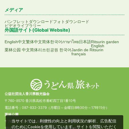
メディア
パンフレットダウンロード
フォトダウンロード
ビデオライブラリー
外国語サイト(Global Website)
English
中文繁体
中文简体
한국어
ภาษาไทย
日本語
Ritsurin garden
English
栗林公园 中文简体
리쓰린공원 한국어
Jardin de Ritsurin
français
公益社団法人香川県観光協会
〒760-8570 香川県高松市番町四丁目1番10号
電話番号：087-832-3379（月曜日～金曜日8時30分～17時15分）
栗林公園
当サイトでは、利便性の向上と利用状況の解析、広告配信
〒760-0073 香川県高松市栗林町1丁目20番16号
のためにCookieを使用しています。サイトを閲覧いただく
電話番号：087-833-7411（栗林公園観光事務所）