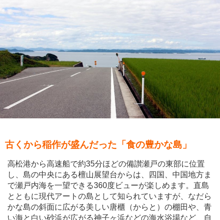
古くから稲作が盛んだった「食の豊かな島」
高松港から高速船で約35分ほどの備讃瀬戸の東部に位置
し、島の中央にある檀山展望台からは、四国、中国地方ま
で瀬戸内海を一望できる360度ビューが楽しめます。直島
とともに現代アートの島として知られていますが、なだら
かな島の斜面に広がる美しい唐櫃（からと）の棚田や、青
い海と白い砂浜が広がる神子ヶ浜などの海水浴場など、自