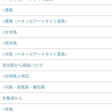
○豊島
○豊島（ベネッセアートサイト直島）
○女木島
○男木島
○犬島（ベネッセアートサイト直島）
坂出駅から路線バスで
○沙弥島と周辺
○与島・岩黒島・櫃石島
丸亀港から
○本島