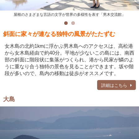
屋根のさまざまな言語の文字が世界の多様性を表す「男木交流館」
坂道と石垣が続く男木島の町並み
斜面に家々が連なる独特の風景がたたずむ
女木島の北約1kmに浮かぶ男木島へのアクセスは、高松港
から女木島経由で約40分。平地が少ないこの島には、南西
部の斜面に階段状に集落がつくられ、港から民家が鱗のよ
うに重なり合う独特の景色を見ることができます。坂や階
段が多いので、島内の移動は徒歩がオススメです。
詳細はこちら
大島