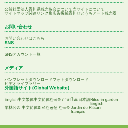
公益社団法人香川県観光協会について
当サイトについて
サイトマップ
関連リンク集
広告掲載
香川せとうちアート観光圏
お問い合わせ
お問い合わせはこちら
SNS
SNSアカウント一覧
メディア
パンフレットダウンロード
フォトダウンロード
ビデオライブラリー
外国語サイト(Global Website)
English
中文繁体
中文简体
한국어
ภาษาไทย
日本語
Ritsurin garden
English
栗林公园 中文简体
리쓰린공원 한국어
Jardin de Ritsurin
français