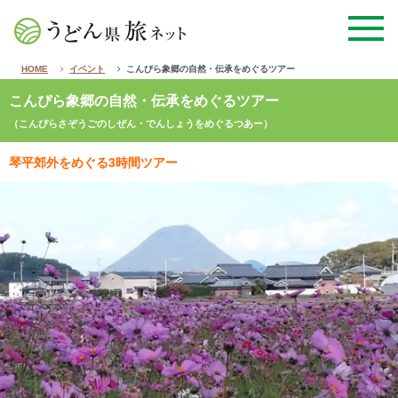
HOME
イベント
こんぴら象郷の自然・伝承をめぐるツアー
こんぴら象郷の自然・伝承をめぐるツアー
（こんぴらさぞうごのしぜん・でんしょうをめぐるつあー）
琴平郊外をめぐる3時間ツアー