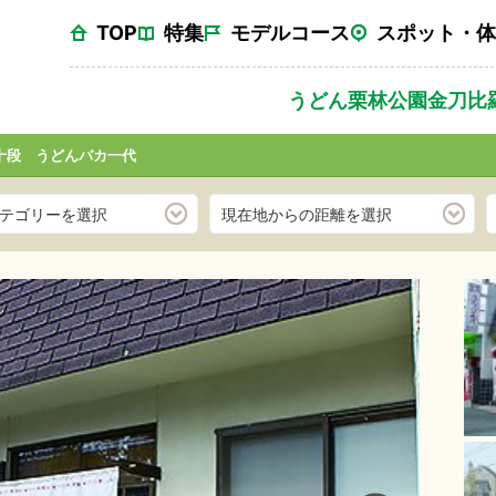
TOP
特集
モデルコース
スポット・体
うどん
栗林公園
金刀比
十段 うどんバカ一代
テゴリーを選択
現在地からの距離を選択