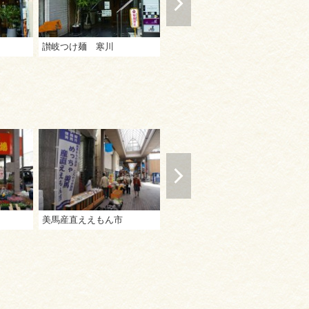
讃岐つけ麺 寒川
かじかわ
手
美馬産直ええもん市
讃岐漆芸美術館