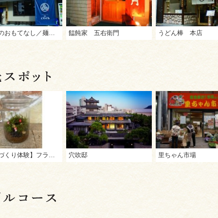
さぬきのおもてなし／麺匠 くすがみ
饂飩家 五右衛門
うどん棒 本店
【ものづくり体験】フラワーガーデン花崎 ヒーリングボトルガーデン（苔テラリウム）作り
穴吹邸
里ちゃん市場