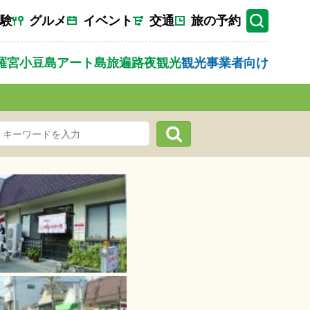
験
グルメ
イベント
交通
旅の予約
羅宮
小豆島
アート
島旅
遍路
夜観光
観光事業者向け