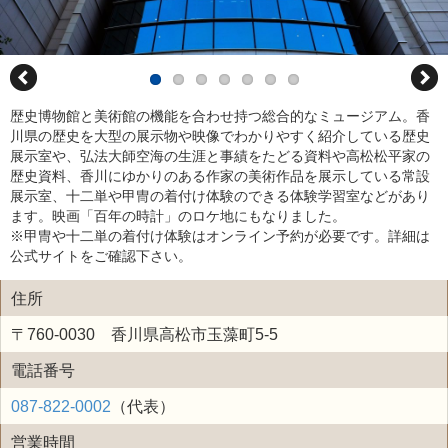
歴史博物館と美術館の機能を合わせ持つ総合的なミュージアム。香
川県の歴史を大型の展示物や映像でわかりやすく紹介している歴史
展示室や、弘法大師空海の生涯と事績をたどる資料や高松松平家の
歴史資料、香川にゆかりのある作家の美術作品を展示している常設
展示室、十二単や甲冑の着付け体験のできる体験学習室などがあり
ます。映画「百年の時計」のロケ地にもなりました。
※甲冑や十二単の着付け体験はオンライン予約が必要です。詳細は
公式サイトをご確認下さい。
住所
〒760-0030 香川県高松市玉藻町5-5
電話番号
087-822-0002
（代表）
営業時間