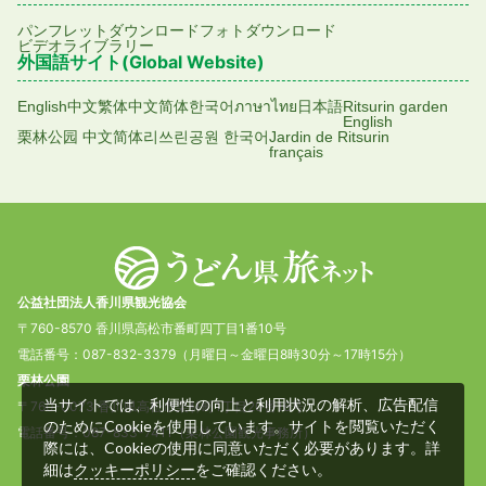
パンフレットダウンロード
フォトダウンロード
ビデオライブラリー
外国語サイト(Global Website)
English
中文繁体
中文简体
한국어
ภาษาไทย
日本語
Ritsurin garden
English
栗林公园 中文简体
리쓰린공원 한국어
Jardin de Ritsurin
français
公益社団法人香川県観光協会
〒760-8570 香川県高松市番町四丁目1番10号
電話番号：087-832-3379（月曜日～金曜日8時30分～17時15分）
栗林公園
当サイトでは、利便性の向上と利用状況の解析、広告配信
〒760-0073 香川県高松市栗林町1丁目20番16号
のためにCookieを使用しています。サイトを閲覧いただく
電話番号：087-833-7411（栗林公園観光事務所）
際には、Cookieの使用に同意いただく必要があります。詳
細は
をご確認ください。
クッキーポリシー