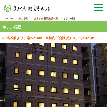
HOME
旅の予約
おすすめ宿泊施設一覧
ホテル福屋
ホテル福屋
JR高松駅より、南へ500m、高松商工会議所より、北へ150m。 市内中心部で静かな夜を提供できる…