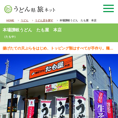
HOME
うどん
うどん店を探す
本場讃岐うどん たも屋 本店
本場讃岐うどん たも屋 本店
（たもや）
揚げたての天ぷらをはじめ、トッピング類はすべてが手作り。麺の量も多く、食いしん坊にはうれしいセルフ店…