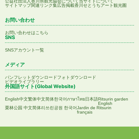
公益社団法人香川県観光協会について
当サイトについて
サイトマップ
関連リンク集
広告掲載
香川せとうちアート観光圏
お問い合わせ
お問い合わせはこちら
SNS
SNSアカウント一覧
メディア
パンフレットダウンロード
フォトダウンロード
ビデオライブラリー
外国語サイト(Global Website)
English
中文繁体
中文简体
한국어
ภาษาไทย
日本語
Ritsurin garden
English
栗林公园 中文简体
리쓰린공원 한국어
Jardin de Ritsurin
français