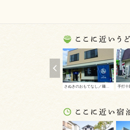
さぬきのおもてなし／麺匠 くすがみ
手打十