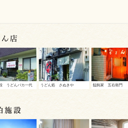
段 うどんバカ一代
うどん処 さぬきや
饂飩家 五右衛門