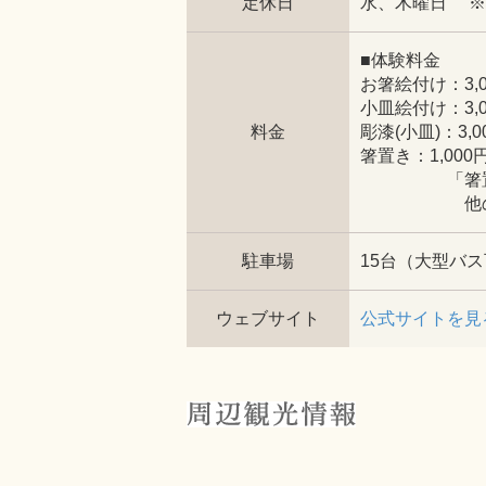
定休日
水、木曜日 ※
■体験料金
お箸絵付け：3,0
小皿絵付け：3,0
料金
彫漆(小皿)：3,
箸置き：1,00
「箸置き」
他のメニュ
駐車場
15台（大型バ
ウェブサイト
公式サイトを見