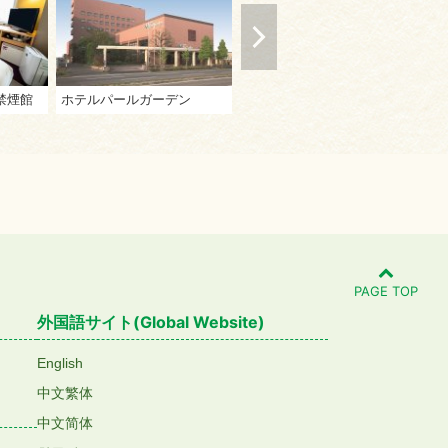
禁煙館
ホテルパールガーデン
ホテルマリンパレスさぬき
ザ
PAGE TOP
外国語サイト(Global Website)
English
中文繁体
中文简体