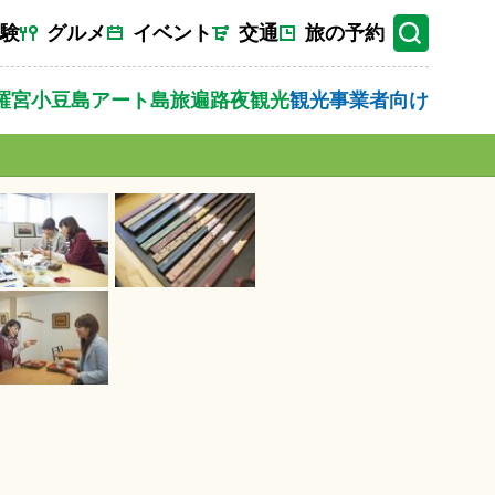
験
グルメ
イベント
交通
旅の予約
羅宮
小豆島
アート
島旅
遍路
夜観光
観光事業者向け