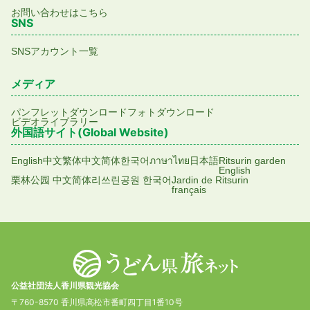
お問い合わせはこちら
SNS
SNSアカウント一覧
メディア
パンフレットダウンロード
フォトダウンロード
ビデオライブラリー
外国語サイト(Global Website)
English
中文繁体
中文简体
한국어
ภาษาไทย
日本語
Ritsurin garden
English
栗林公园 中文简体
리쓰린공원 한국어
Jardin de Ritsurin
français
公益社団法人香川県観光協会
〒760-8570 香川県高松市番町四丁目1番10号