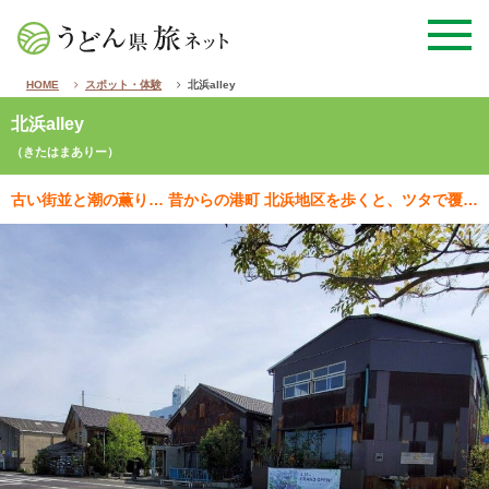
HOME
スポット・体験
北浜alley
北浜alley
（きたはまありー）
古い街並と潮の薫り… 昔からの港町 北浜地区を歩くと、ツタで覆われた倉庫や漁船、船乗り場など心和む…