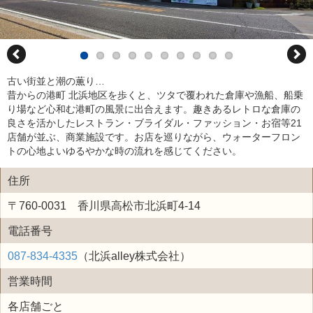
古い街並と潮の薫り…
昔からの港町 北浜地区を歩くと、ツタで覆われた倉庫や漁船、船乗
り場など心和む港町の風景に出合えます。趣きあるレトロな倉庫の
良さを活かしたレストラン・ブライダル・ファッション・お宿等21
店舗が並ぶ、商業施設です。お店を巡りながら、ウォーターフロン
トの心地よいゆるやかな時の流れを感じてください。
住所
〒760-0031 香川県高松市北浜町4-14
電話番号
087-834-4335
（北浜alley株式会社）
営業時間
各店舗ごと