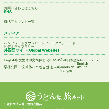
お問い合わせはこちら
SNS
SNSアカウント一覧
メディア
パンフレットダウンロード
フォトダウンロード
ビデオライブラリー
外国語サイト(Global Website)
English
中文繁体
中文简体
한국어
ภาษาไทย
日本語
Ritsurin garden
English
栗林公园 中文简体
리쓰린공원 한국어
Jardin de Ritsurin
français
公益社団法人香川県観光協会