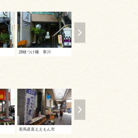
讃岐つけ麺 寒川
かじかわ
手
美馬産直ええもん市
WeBase 高松
讃