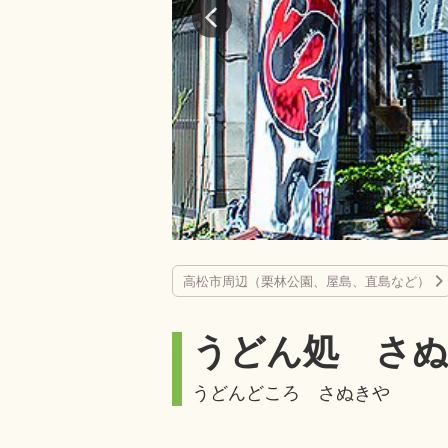
高松市周辺（栗林公園、屋島、直島など）
うどん処 さ
うどんどころ さぬきや