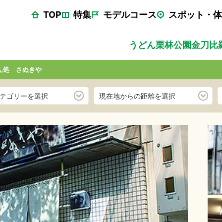
TOP
特集
モデルコース
スポット・体
うどん
栗林公園
金刀比
ん処 さぬきや
テゴリーを選択
現在地からの距離を選択