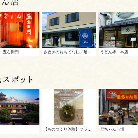
 五右衛門
さぬきのおもてなし／麺匠 くすがみ
うどん棒 本店
【ものづくり体験】フラワーガーデン花崎 ヒーリングボトルガーデン（苔テラリウム）作り
里ちゃん市場