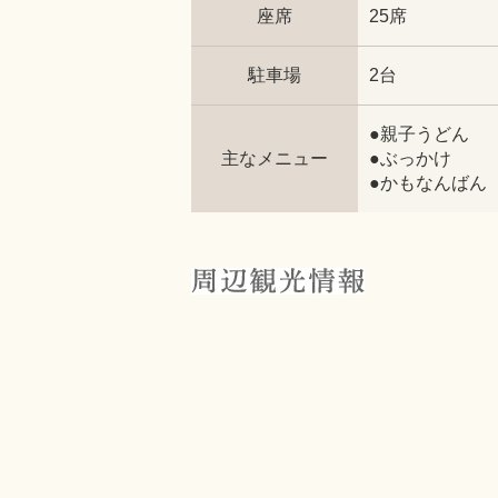
座席
25席
駐車場
2台
●親子うどん
主なメニュー
●ぶっかけ
●かもなんばん