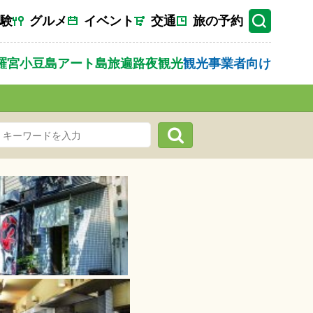
験
グルメ
イベント
交通
旅の予約
羅宮
小豆島
アート
島旅
遍路
夜観光
観光事業者向け