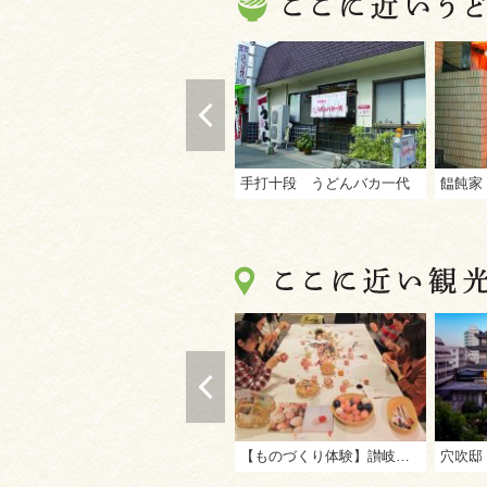
手打十段 うどんバカ一代
饂飩家
【ものづくり体験】讃岐かがり手まり保存会
穴吹邸