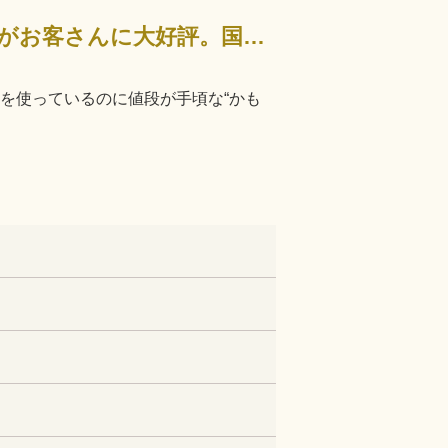
高商の西側に店を構える『さぬきや』は、夏は“天ざる”、冬は“天かま”がお客さんに大好評。国産地鶏を使…
鶏を使っているのに値段が手頃な“かも