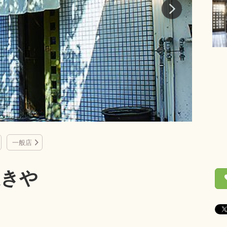
一般店
ぬきや