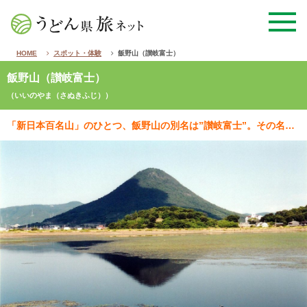
HOME
スポット・体験
飯野山（讃岐富士）
飯野山（讃岐富士）
（いいのやま（さぬきふじ））
「新日本百名山」のひとつ、飯野山の別名は”讃岐富士”。その名の通り、なだらかな裾野が美しい山。標高4…