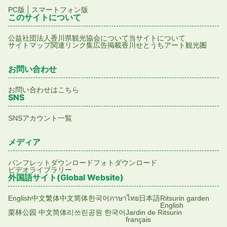
|
PC版
スマートフォン版
このサイトについて
公益社団法人香川県観光協会について
当サイトについて
サイトマップ
関連リンク集
広告掲載
香川せとうちアート観光圏
お問い合わせ
お問い合わせはこちら
SNS
SNSアカウント一覧
メディア
パンフレットダウンロード
フォトダウンロード
ビデオライブラリー
外国語サイト(Global Website)
English
中文繁体
中文简体
한국어
ภาษาไทย
日本語
Ritsurin garden
English
栗林公园 中文简体
리쓰린공원 한국어
Jardin de Ritsurin
français