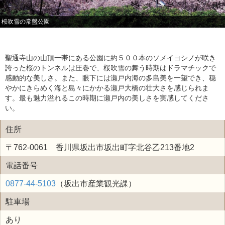
桜吹雪の常盤公園
聖通寺山の山頂一帯にある公園に約５００本のソメイヨシノが咲き
誇った桜のトンネルは圧巻で、桜吹雪の舞う時期はドラマチックで
感動的な美しさ。また、眼下には瀬戸内海の多島美を一望でき、穏
やかにきらめく海と島々にかかる瀬戸大橋の壮大さを感じられま
す。最も魅力溢れるこの時期に瀬戸内の美しさを実感してくださ
い。
住所
〒762-0061 香川県坂出市坂出町字北谷乙213番地2
電話番号
0877-44-5103
（坂出市産業観光課）
駐車場
あり