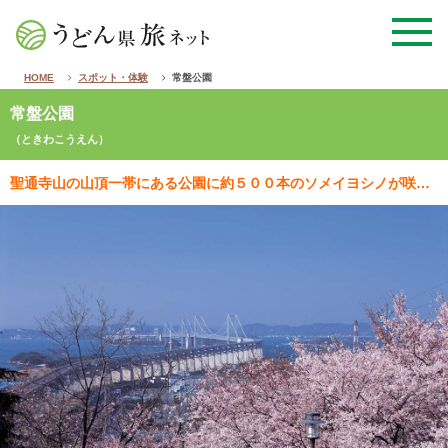
HOME
スポット・体験
常盤公園
常盤公園
（ときわこうえん）
聖通寺山の山頂一帯にある公園に約５００本のソメイヨシノが咲き誇った桜のトンネルは圧巻で、桜吹雪の舞う…