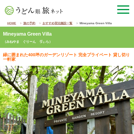
HOME
旅の予約
おすすめ宿泊施設一覧
Mineyama Green Villa
Mineyama Green Villa
（みねやま ぐりーん ゔぃら）
緑に囲まれた400坪のガーデンリゾート 完全プライベート 貸し切り
一軒家