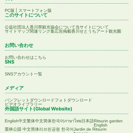
|
PC版
スマートフォン版
このサイトについて
公益社団法人香川県観光協会について
当サイトについて
サイトマップ
関連リンク集
広告掲載
香川せとうちアート観光圏
お問い合わせ
お問い合わせはこちら
SNS
SNSアカウント一覧
メディア
パンフレットダウンロード
フォトダウンロード
ビデオライブラリー
外国語サイト(Global Website)
English
中文繁体
中文简体
한국어
ภาษาไทย
日本語
Ritsurin garden
English
栗林公园 中文简体
리쓰린공원 한국어
Jardin de Ritsurin