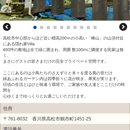
高松市中心部からほど近い標高200ｍの小高い「峰山」の山頂付近
にある隠れ家Villa
400坪の敷地は全て緑に囲まれ、周囲 数100ⅿに隣接する民家は無
く、
まさにゲストの皆さまだけの完全プライベート空間です。
ここにあるのは小鳥たちのさえずりと木々を渡る風の音だけ
緑あふれるガーデン内は四季折々に花が咲き、果実が実ります。
日頃の生活とはひと味違う環境で、ご家族や友人達とここだけの時
間を
心ゆくまでゆっくりとお過ごしいただけます。
住所
〒761-8032 香川県高松市鶴市町1451-25
電話番号