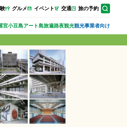
験
グルメ
イベント
交通
旅の予約
羅宮
小豆島
アート
島旅
遍路
夜観光
観光事業者向け