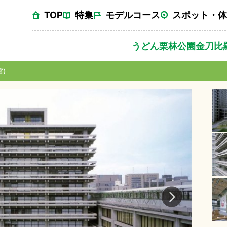
TOP
特集
モデルコース
スポット・体
うどん
栗林公園
金刀比
館）