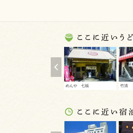
めんや 七福
竹清