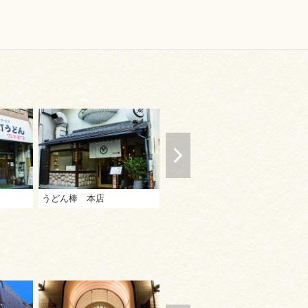
うどん棒 本店
手打うどん 風月
讃