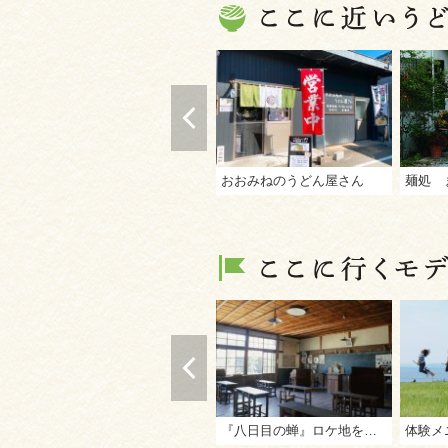
おおみねのうどん屋さん
麺処 
『八日目の蝉』ロケ地をめぐる！