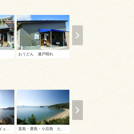
おうどん 瀬戸晴れ
わら家
手
島旅からアートまでギュッ！欲張り2泊3日の旅
直島・豊島・小豆島 たっぷりとアートを楽しむ旅 2泊3日