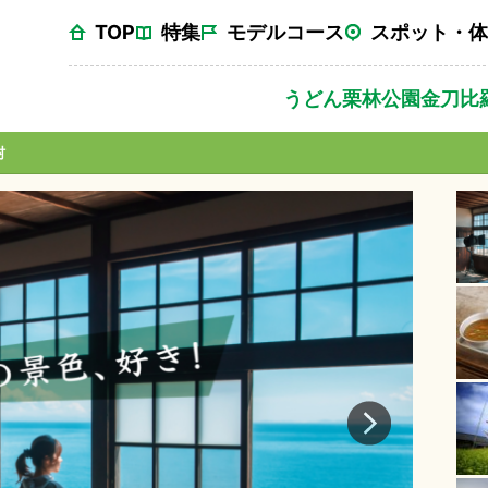
TOP
特集
モデルコース
スポット・体
うどん
栗林公園
金刀比
村