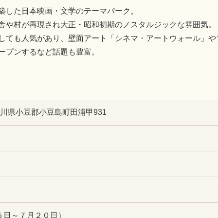
築した日本映画・文学のテーマパーク。
舎や村が再現され大正・昭和初期のノスタルジックな雰囲気。
ても人気があり、壁面アート「シネマ・アートウォール」やブックカ
ープンするなど話題も豊富。
 香川県小豆郡小豆島町田浦甲931
５日～７月２０日）