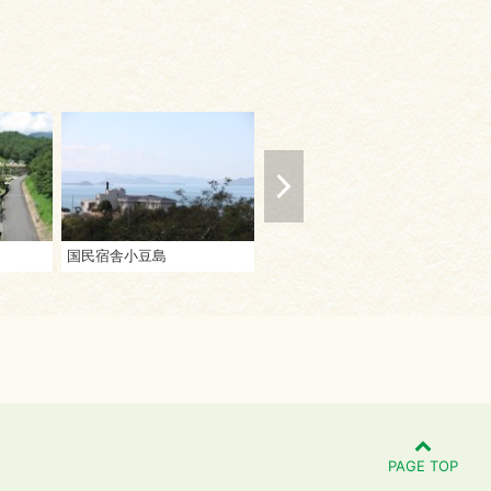
国民宿舎小豆島
オリビアン小豆島 夕陽ヶ丘ホテル
小
PAGE TOP