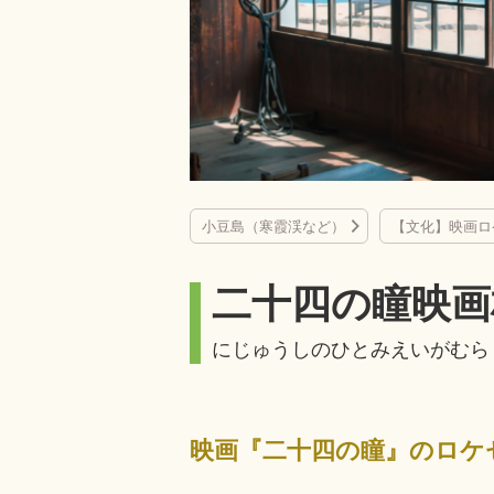
小豆島（寒霞渓など）
【文化】映画ロ
二十四の瞳映画
にじゅうしのひとみえいがむら