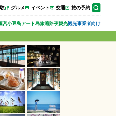
験
グルメ
イベント
交通
旅の予約
羅宮
小豆島
アート
島旅
遍路
夜観光
観光事業者向け