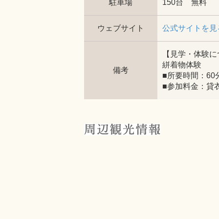
駐車場
150台 無料
ウェブサイト
公式サイトを見
【見学・体験に
絣着物体験
備考
■所要時間：60
■参加料金：貸衣