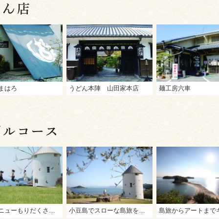
まはろ
うどん本陣 山田家本店
麺工房六車
体験メニューもりだくさん！2泊3日で岡山・小豆島・高松の魅力を体感トリップ
小豆島でスローな島旅を堪能