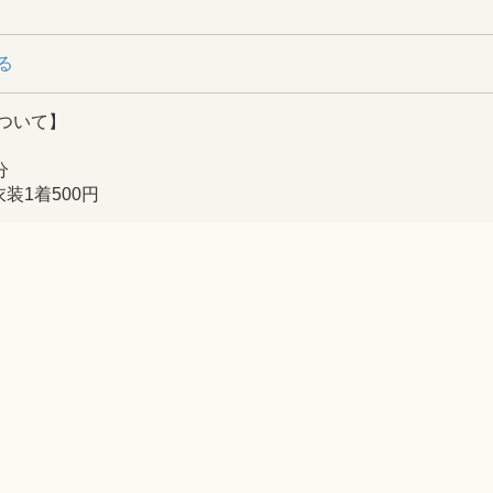
る
ついて】
分
装1着500円