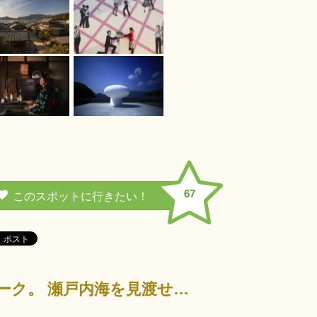
67
映画『二十四の瞳』のロケセットを改築した日本映画・文学のテーマパーク。 瀬戸内海を見渡せる海岸沿い…