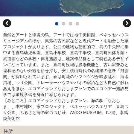
自然とアートと環境の島。アートでは地中美術館、ベネッセハウス
ミュージアムのほか、集落の古民家などと現代アートを融合した家
プロジェクトがあります。公共の建物も芸術的で、島の中央部に集
中する直島幼児学園、直島小学校、直島中学校、直島町民体育館・
武道館などの学校・体育施設は、建築作品群として特色あるデザイ
ンになっています。また、直島町役場は役場機能と、古い家並みと
違和感のない外観を併せ持ち、安土桃山時代の名建築の意匠「飛雲
閣」が採用されています。春は町花のヤマツツジが咲き乱れ、海水
浴場、つり公園、トレーラーハウスやパオの宿泊など大自然に触れ
あえるほか、エコアイランドなおしまプランでのエコツアー施設見
学では環境学習を身近に感じられます。
【みどころ】エコアイランドなおしまプラン、海の駅「なおし
ま」、本村地区、家プロジェクト、ベネッセハウスエリア、直島つ
り公園、ふるさと海の家つつじ荘、ANDO MUSEUM、I♡湯、李禹
煥美術館
住所