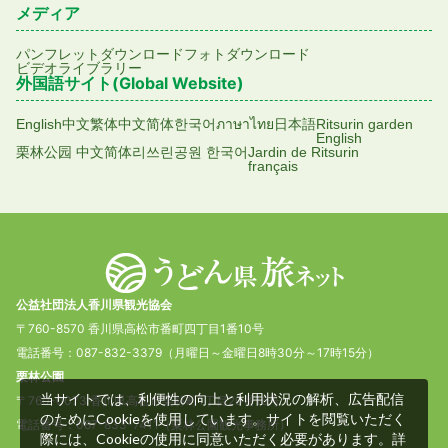
メディア
パンフレットダウンロード
フォトダウンロード
ビデオライブラリー
外国語サイト(Global Website)
English
中文繁体
中文简体
한국어
ภาษาไทย
日本語
Ritsurin garden
English
栗林公园 中文简体
리쓰린공원 한국어
Jardin de Ritsurin
français
公益社団法人香川県観光協会
〒760-8570 香川県高松市番町四丁目1番10号
電話番号：087-832-3379（月曜日～金曜日8時30分～17時15分）
栗林公園
当サイトでは、利便性の向上と利用状況の解析、広告配信
〒760-0073 香川県高松市栗林町1丁目20番16号
のためにCookieを使用しています。サイトを閲覧いただく
電話番号：087-833-7411（栗林公園観光事務所）
際には、Cookieの使用に同意いただく必要があります。詳