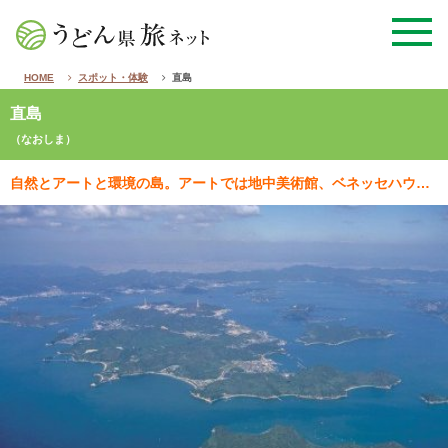
HOME
スポット・体験
直島
直島
（なおしま）
自然とアートと環境の島。アートでは地中美術館、ベネッセハウスミュージアムのほか、集落の古民家などと現…