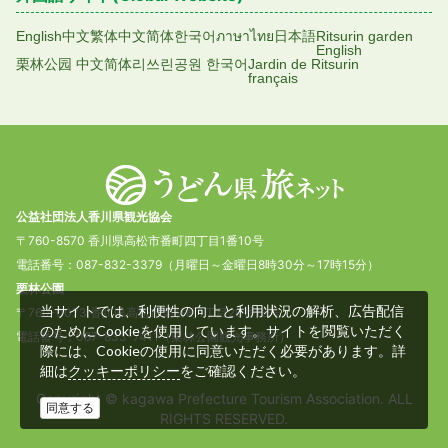
English
中文繁体
中文简体
한국어
ภาษาไทย
日本語
Ritsurin garden
English
栗林公园 中文简体
리쓰린공원 한국어
Jardin de Ritsurin
français
公益社団法人香川県観光協会
〒760-8570 香川県高松市番町四丁目1番10号
電話番号：087-832-3379（月曜日～金曜日8時30分～17時15分）
栗林公園
当サイトでは、利便性の向上と利用状況の解析、広告配信
〒760-0073 香川県高松市栗林町1丁目20番16号
のためにCookieを使用しています。サイトを閲覧いただく
電話番号：087-833-7411（栗林公園観光事務所）
際には、Cookieの使用に同意いただく必要があります。詳
細は
をご確認ください。
クッキーポリシー
Copyright © kagawa Prefecture Tourism Association. ALL
同意する
RIGHTS RESERVED.