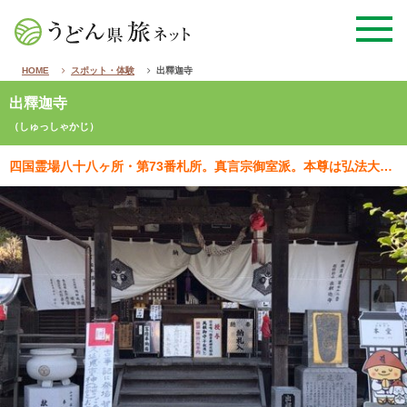
HOME
スポット・体験
出釋迦寺
出釋迦寺
（しゅっしゃかじ）
四国霊場八十八ヶ所・第73番札所。真言宗御室派。本尊は弘法大師作の釈迦如来で、虚空蔵菩薩も安置されて…