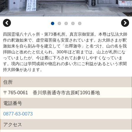
四国霊場八十八ヶ所・第73番札所。真言宗御室派。本尊は弘法大師
作の釈迦如来で、虚空蔵菩薩も安置されています。お大師さまが釈
迦如来を自ら刻み寺を建立して「出釋迦寺」と名づけ、山の名を我
拝師山と改めたと伝えられ、300年ほど前までは、山上が札所にな
っていましたが、今は麓に下ろされてお参りしやすくなっていま
す。境内には学問成就や物忘れの多い方にご利益があるという求聞
持大師像があります。
住所
〒765-0061 香川県善通寺市吉原町1091番地
電話番号
0877-63-0073
アクセス