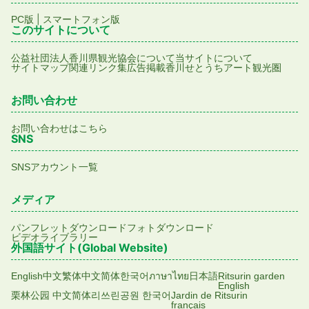
|
PC版
スマートフォン版
このサイトについて
公益社団法人香川県観光協会について
当サイトについて
サイトマップ
関連リンク集
広告掲載
香川せとうちアート観光圏
お問い合わせ
お問い合わせはこちら
SNS
SNSアカウント一覧
メディア
パンフレットダウンロード
フォトダウンロード
ビデオライブラリー
外国語サイト(Global Website)
English
中文繁体
中文简体
한국어
ภาษาไทย
日本語
Ritsurin garden
English
栗林公园 中文简体
리쓰린공원 한국어
Jardin de Ritsurin
français