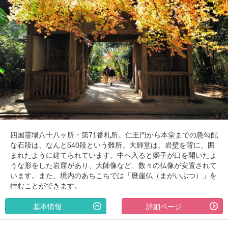
四国霊場八十八ヶ所・第71番札所。仁王門から本堂までの急勾配
な石段は、なんと540段という難所。大師堂は、岩壁を背に、囲
まれたように建てられています。中へ入ると獅子が口を開いたよ
うな形をした岩窟があり、大師像など、数々の仏像が安置されて
います。また、境内のあちこちでは「麿崖仏（まがいぶつ）」を
拝むことができます。
基本情報
詳細ページ