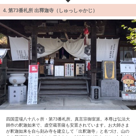
4.
第73番札所 出釋迦寺（しゅっしゃかじ）
四国霊場八十八ヶ所・第73番札所。真言宗御室派。本尊は弘法大
師作の釈迦如来で、虚空蔵菩薩も安置されています。お大師さま
が釈迦如来を自ら刻み寺を建立して「出釈迦寺」と名づけ、山の