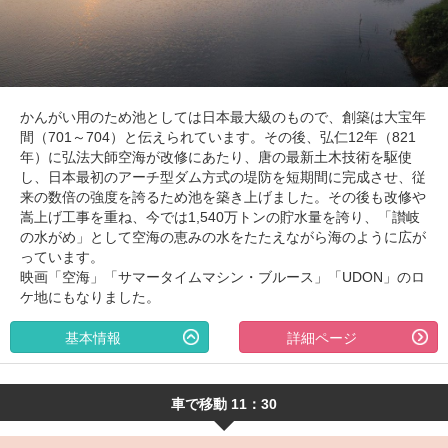
かんがい用のため池としては日本最大級のもので、創築は大宝年
間（701～704）と伝えられています。その後、弘仁12年（821
年）に弘法大師空海が改修にあたり、唐の最新土木技術を駆使
し、日本最初のアーチ型ダム方式の堤防を短期間に完成させ、従
来の数倍の強度を誇るため池を築き上げました。その後も改修や
嵩上げ工事を重ね、今では1,540万トンの貯水量を誇り、「讃岐
の水がめ」として空海の恵みの水をたたえながら海のように広が
っています。
映画「空海」「サマータイムマシン・ブルース」「UDON」のロ
ケ地にもなりました。
基本情報
詳細ページ
車で移動 11：30