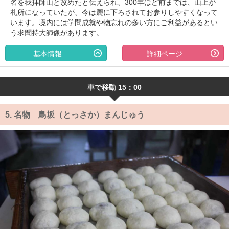
名を我拝師山と改めたと伝えられ、300年ほど前までは、山上が
札所になっていたが、今は麓に下ろされてお参りしやすくなって
います。境内には学問成就や物忘れの多い方にご利益があるとい
う求聞持大師像があります。
基本情報
詳細ページ
車で移動 15：00
5.
名物 鳥坂（とっさか）まんじゅう