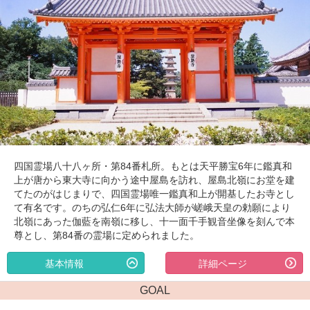
四国霊場八十八ヶ所・第84番札所。もとは天平勝宝6年に鑑真和
上が唐から東大寺に向かう途中屋島を訪れ、屋島北嶺にお堂を建
てたのがはじまりで、四国霊場唯一鑑真和上が開基したお寺とし
て有名です。のちの弘仁6年に弘法大師が嵯峨天皇の勅願により
北嶺にあった伽藍を南嶺に移し、十一面千手観音坐像を刻んで本
尊とし、第84番の霊場に定められました。
基本情報
詳細ページ
GOAL