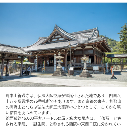
総本山善通寺は、弘法大師空海が御誕生された地であり、四国八
十八ヶ所霊場の75番札所でもあります。また京都の東寺、和歌山
の高野山とならぶ弘法大師三大霊跡のひとつとして、古くから篤
い信仰をあつめています。
総面積約45,000平方メートルに及ぶ広大な境内は、「伽藍」と称
される東院、「誕生院」と称される西院の東西二院に分かれてい