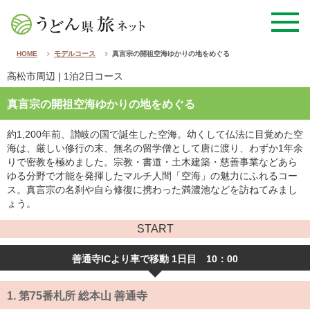
HOME
モデルコース
真言宗の開祖空海ゆかりの地をめぐる
高松市周辺
| 1泊2日コース
真言宗の開祖空海ゆかりの地をめぐる
約1,200年前、讃岐の国で誕生した空海。幼くして仏法に目覚めた空
海は、厳しい修行の末、無名の留学僧として唐に渡り、わずか1年余
りで密教を極めました。宗教・書道・土木建築・慈善事業などあら
ゆる分野で才能を発揮したマルチ人間「空海」の魅力にふれるコー
ス。真言宗の名刹や自ら修復に携わった満濃池などを訪ねてみまし
ょう。
START
善通寺ICより車で移動 1日目 10：00
1.
第75番札所 総本山 善通寺