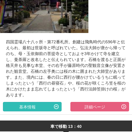
四国霊場八十八ヶ所・第72番札所。創建は飛鳥時代の596年と伝
えられ、最初は世坂寺と呼ばれていた。弘法大師が唐から帰って
のち、母・玉依御前の菩提寺としておよそ3年かけて寺を建立
し、曼荼羅と改名したと伝えられています。石橋を渡ると正面が
格天井も見事な本堂、その右手が藤原時代の聖観音立像が安置さ
れた観音堂。石橋の左手奥には桜の木に囲まれた大師堂がありま
す。また、境内には、春の日に西行が腰かけているうちに眠って
しまったという「西行の昼寝石」や、桜の花が咲くころ笠を桜の
木にかけたまま忘れてしまったという「西行法師笠掛けの桜」が
あります。
基本情報
詳細ページ
車で移動 13：40