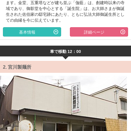
ます。金堂、五重塔などが建ち並ぶ「伽藍」は、創建時以来の寺
域であり、御影堂を中心とする「誕生院」は、お大師さまが御誕
生された佐伯家の邸宅跡にあたり、ともに弘法大師御誕生所とし
ての由縁を今に伝えています。
基本情報
詳細ページ
車で移動 12：00
2.
宮川製麺所