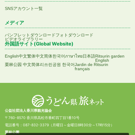
SNSアカウント一覧
メディア
パンフレットダウンロード
フォトダウンロード
ビデオライブラリー
外国語サイト(Global Website)
English
中文繁体
中文简体
한국어
ภาษาไทย
日本語
Ritsurin garden
English
栗林公园 中文简体
리쓰린공원 한국어
Jardin de Ritsurin
français
公益社団法人香川県観光協会
〒760-8570 香川県高松市番町四丁目1番10号
電話番号：087-832-3379（月曜日～金曜日8時30分～17時15分）
栗林公園