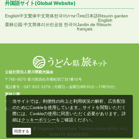
外国語サイト(Global Website)
English
中文繁体
中文简体
한국어
ภาษาไทย
日本語
Ritsurin garden
English
栗林公园 中文简体
리쓰린공원 한국어
Jardin de Ritsurin
français
公益社団法人香川県観光協会
〒760-8570 香川県高松市番町四丁目1番10号
電話番号：087-832-3379（月曜日～金曜日8時30分～17時15分）
栗林公園
当サイトでは、利便性の向上と利用状況の解析、広告配信
〒760-0073 香川県高松市栗林町1丁目20番16号
のためにCookieを使用しています。サイトを閲覧いただく
電話番号：087-833-7411（栗林公園観光事務所）
際には、Cookieの使用に同意いただく必要があります。詳
細は
をご確認ください。
クッキーポリシー
Copyright © kagawa Prefecture Tourism Association. ALL
同意する
RIGHTS RESERVED.