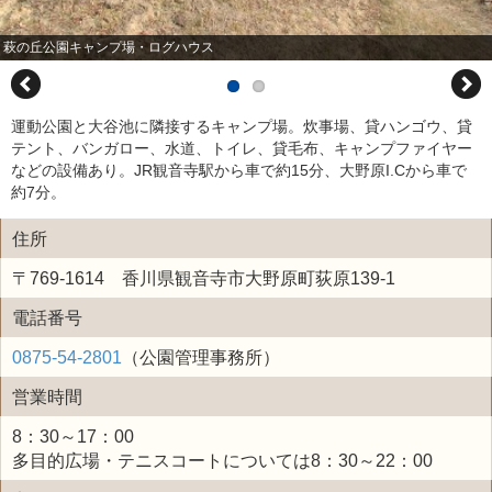
萩の丘公園キャンプ場・ログハウス
運動公園と大谷池に隣接するキャンプ場。炊事場、貸ハンゴウ、貸
テント、バンガロー、水道、トイレ、貸毛布、キャンプファイヤー
などの設備あり。JR観音寺駅から車で約15分、大野原I.Cから車で
約7分。
住所
〒769-1614 香川県観音寺市大野原町荻原139-1
電話番号
0875-54-2801
（公園管理事務所）
営業時間
8：30～17：00
多目的広場・テニスコートについては8：30～22：00