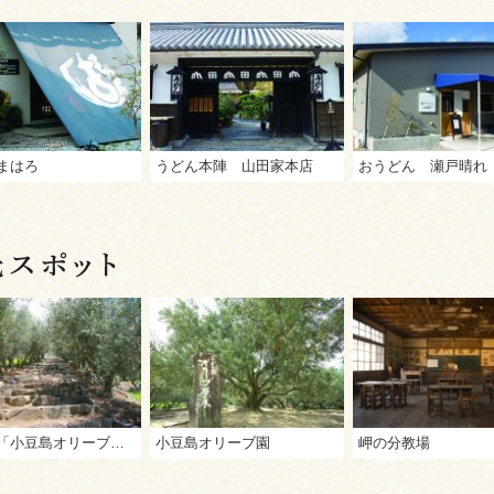
まはろ
うどん本陣 山田家本店
おうどん 瀬戸晴れ
道の駅「小豆島オリーブ公園」
小豆島オリーブ園
岬の分教場