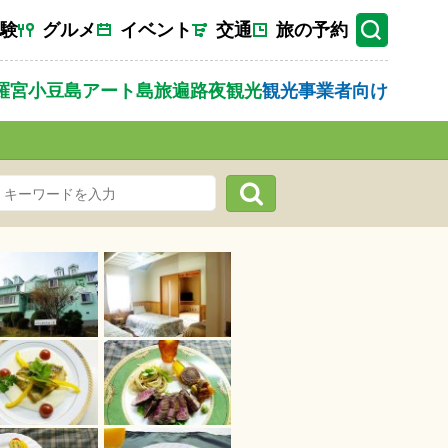
験
グルメ
イベント
交通
旅の予約
羅宮
小豆島
アート
島旅
遍路
夜観光
観光事業者向け