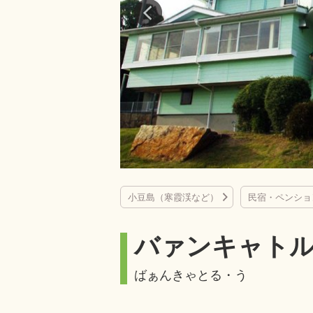
小豆島（寒霞渓など）
民宿・ペンショ
バァンキャト
ばぁんきゃとる・う