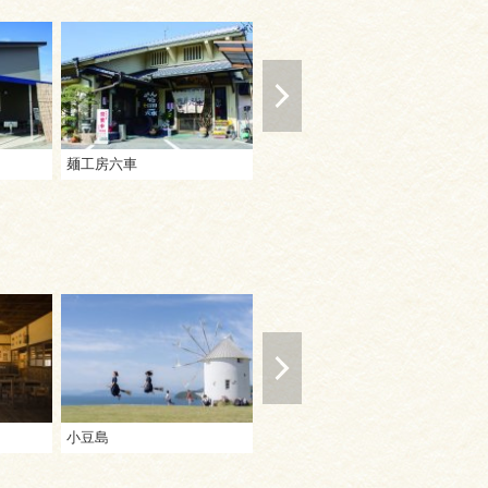
麺工房六車
わら家
手
小豆島
丸島醤油