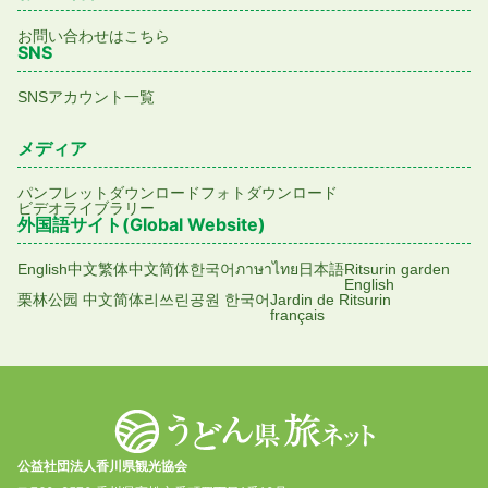
お問い合わせはこちら
SNS
SNSアカウント一覧
メディア
パンフレットダウンロード
フォトダウンロード
ビデオライブラリー
外国語サイト(Global Website)
English
中文繁体
中文简体
한국어
ภาษาไทย
日本語
Ritsurin garden
English
栗林公园 中文简体
리쓰린공원 한국어
Jardin de Ritsurin
français
公益社団法人香川県観光協会