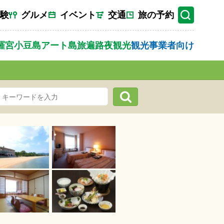
験
グルメ
イベント
交通
旅の予約
羅宮
小豆島
アート
島旅
遍路
夜観光
観光事業者向け