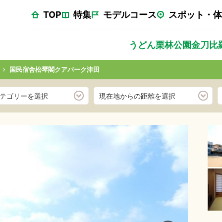
TOP
特集
モデルコース
スポット・体
うどん
栗林公園
金刀比
国民宿舎松琴閣クアパーク津田
テゴリーを選択
現在地からの距離を選択