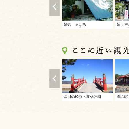
麺処 まはろ
麺工房
津田の松原・琴林公園
道の駅