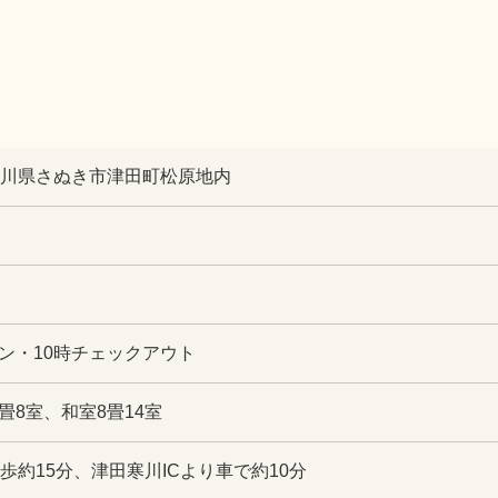
1 香川県さぬき市津田町松原地内
イン・10時チェックアウト
畳8室、和室8畳14室
歩約15分、津田寒川ICより車で約10分