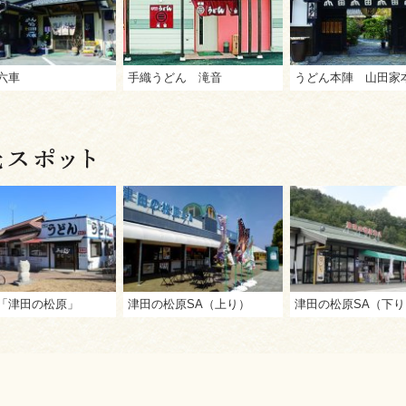
六車
手織うどん 滝音
うどん本陣 山田家
「津田の松原」
津田の松原SA（上り）
津田の松原SA（下り