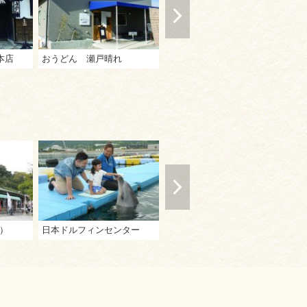
本店
おうどん 瀬戸晴れ
わら家
ふ
）
日本ドルフィンセンター
津田港観光地曳網
雨