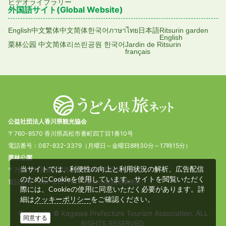
ビデオライブラリー
外国語サイト(Global Website)
English
中文繁体
中文简体
한국어
ภาษาไทย
日本語
Ritsurin garden
English
栗林公园 中文简体
리쓰린공원 한국어
Jardin de Ritsurin
français
公益社団法人香川県観光協会
〒760-8570 香川県高松市番町四丁目1番10号
電話番号：087-832-3379（月曜日～金曜日8時30分～17時15分）
栗林公園
当サイトでは、利便性の向上と利用状況の解析、広告配信
〒760-0073 香川県高松市栗林町1丁目20番16号
のためにCookieを使用しています。サイトを閲覧いただく
電話番号：087-833-7411（栗林公園観光事務所）
際には、Cookieの使用に同意いただく必要があります。詳
細は
をご確認ください。
クッキーポリシー
Copyright © kagawa Prefecture Tourism Association. ALL
同意する
RIGHTS RESERVED.