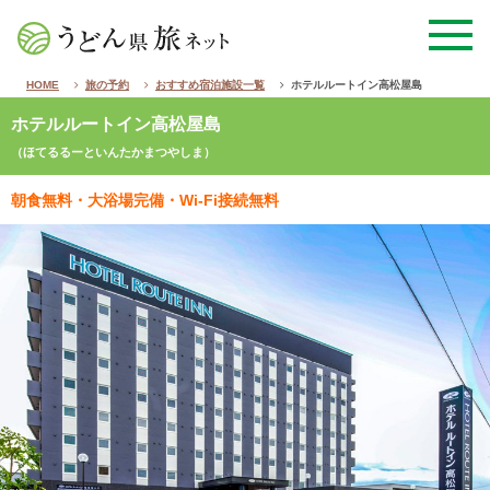
HOME
旅の予約
おすすめ宿泊施設一覧
ホテルルートイン高松屋島
ホテルルートイン高松屋島
（ほてるるーといんたかまつやしま）
朝食無料・大浴場完備・Wi-Fi接続無料