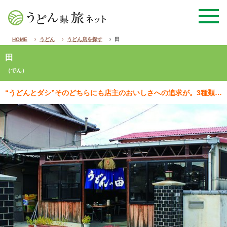
HOME
うどん
うどん店を探す
田
田
（でん）
“うどんとダシ”そのどちらにも店主のおいしさへの追求が。3種類の粉や山水を用いていることもうまさの秘…