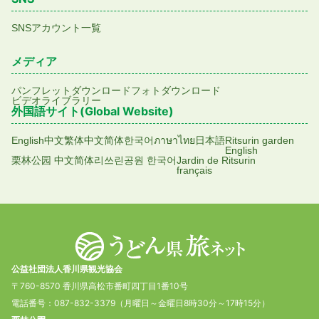
SNSアカウント一覧
メディア
パンフレットダウンロード
フォトダウンロード
ビデオライブラリー
外国語サイト(Global Website)
English
中文繁体
中文简体
한국어
ภาษาไทย
日本語
Ritsurin garden
English
栗林公园 中文简体
리쓰린공원 한국어
Jardin de Ritsurin
français
公益社団法人香川県観光協会
〒760-8570 香川県高松市番町四丁目1番10号
電話番号：087-832-3379（月曜日～金曜日8時30分～17時15分）