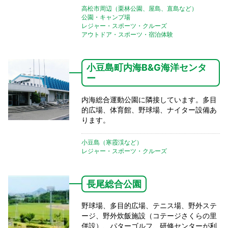
高松市周辺（栗林公園、屋島、直島など）
公園・キャンプ場
レジャー・スポーツ・クルーズ
アウトドア・スポーツ・宿泊体験
小豆島町内海B&G海洋センタ
ー
内海総合運動公園に隣接しています。多目
的広場、体育館、野球場、ナイター設備あ
ります。
小豆島（寒霞渓など）
レジャー・スポーツ・クルーズ
長尾総合公園
野球場、多目的広場、テニス場、野外ステ
ージ、野外炊飯施設（コテージさくらの里
併設）、パターゴルフ、研修センターが利