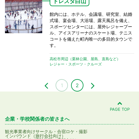
トレスタ白山
館内には、ホテル、会議場、研究室、結婚
式場、宴会場、大浴場、露天風呂を備え、
スポーツセンターには、屋外レジャープー
ル、アイスアリーナのスケート場、テニス
コートを備えた町内唯一の多目的タウンで
す。
高松市周辺（栗林公園、屋島、直島など）
レジャー・スポーツ・クルーズ
1
2
PAGE TOP
企業・学校関係者の皆さまへ
観光事業者向け
サークル・合宿
ロケ・撮影
インバウンド（旅行会社向け）