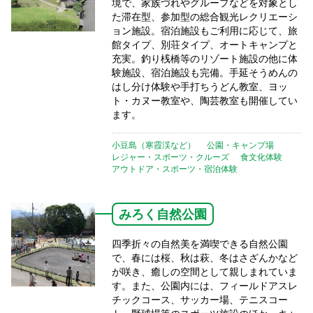
境で、家族づれやグループなどを対象とし
た滞在型、参加型の総合観光レクリエーシ
ョン施設。宿泊施設もご利用に応じて、旅
館タイプ、別荘タイプ、オートキャンプと
充実。釣り桟橋等のリゾート施設の他に体
験施設、宿泊施設も完備。手延そうめんの
はし分け体験や手打ちうどん教室、ヨッ
ト・カヌー教室や、陶芸教室も開催してい
ます。
小豆島（寒霞渓など）
公園・キャンプ場
レジャー・スポーツ・クルーズ
食文化体験
アウトドア・スポーツ・宿泊体験
みろく自然公園
四季折々の自然美を満喫できる自然公園
で、春には桜、秋は萩、冬はさざんかなど
が咲き、癒しの空間として親しまれていま
す。また、公園内には、フィールドアスレ
チックコース、サッカー場、テニスコー