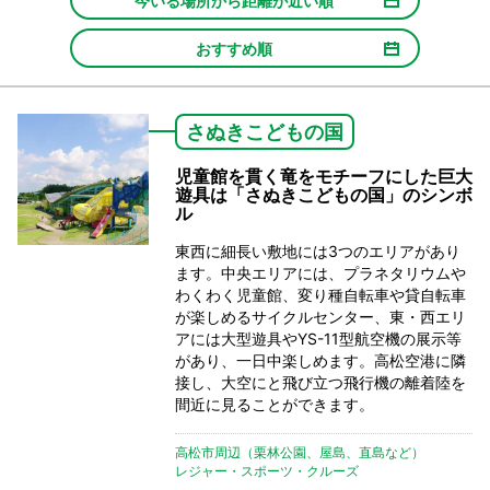
今いる場所から距離が近い順
おすすめ順
さぬきこどもの国
児童館を貫く竜をモチーフにした巨大
遊具は「さぬきこどもの国」のシンボ
ル
東西に細長い敷地には3つのエリアがあり
ます。中央エリアには、プラネタリウムや
わくわく児童館、変り種自転車や貸自転車
が楽しめるサイクルセンター、東・西エリ
アには大型遊具やYS-11型航空機の展示等
があり、一日中楽しめます。高松空港に隣
接し、大空にと飛び立つ飛行機の離着陸を
間近に見ることができます。
高松市周辺（栗林公園、屋島、直島など）
レジャー・スポーツ・クルーズ