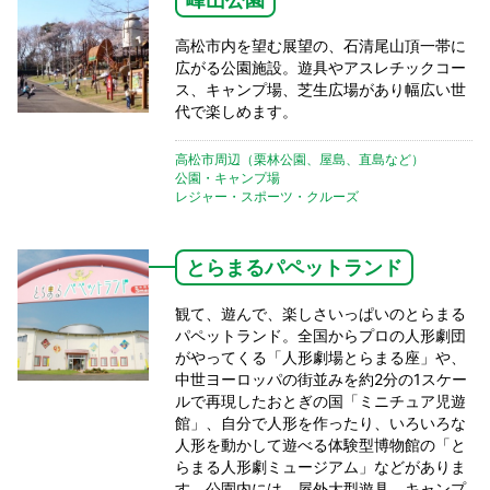
高松市内を望む展望の、石清尾山頂一帯に
広がる公園施設。遊具やアスレチックコー
ス、キャンプ場、芝生広場があり幅広い世
代で楽しめます。
高松市周辺（栗林公園、屋島、直島など）
公園・キャンプ場
レジャー・スポーツ・クルーズ
とらまるパペットランド
観て、遊んで、楽しさいっぱいのとらまる
パペットランド。全国からプロの人形劇団
がやってくる「人形劇場とらまる座」や、
中世ヨーロッパの街並みを約2分の1スケー
ルで再現したおとぎの国「ミニチュア児遊
館」、自分で人形を作ったり、いろいろな
人形を動かして遊べる体験型博物館の「と
らまる人形劇ミュージアム」などがありま
す。公園内には、屋外大型遊具、キャンプ