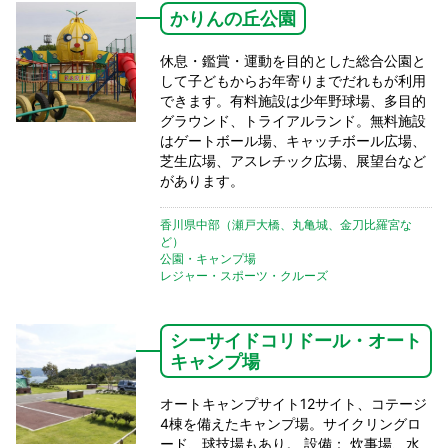
かりんの丘公園
休息・鑑賞・運動を目的とした総合公園と
して子どもからお年寄りまでだれもが利用
できます。有料施設は少年野球場、多目的
グラウンド、トライアルランド。無料施設
はゲートボール場、キャッチボール広場、
芝生広場、アスレチック広場、展望台など
があります。
香川県中部（瀬戸大橋、丸亀城、金刀比羅宮な
ど）
公園・キャンプ場
レジャー・スポーツ・クルーズ
シーサイドコリドール・オート
キャンプ場
オートキャンプサイト12サイト、コテージ
4棟を備えたキャンプ場。サイクリングロ
ード、球技場もあり。 設備： 炊事場、水