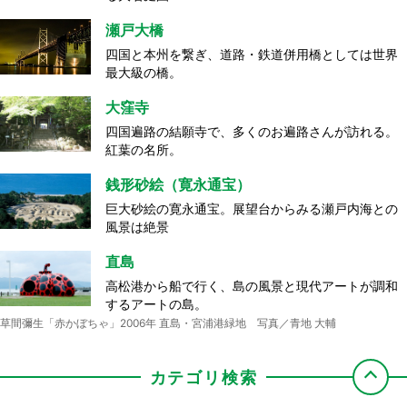
瀬戸大橋
四国と本州を繋ぎ、道路・鉄道併用橋としては世界
最大級の橋。
大窪寺
四国遍路の結願寺で、多くのお遍路さんが訪れる。
紅葉の名所。
銭形砂絵（寛永通宝）
巨大砂絵の寛永通宝。展望台からみる瀬戸内海との
風景は絶景
直島
高松港から船で行く、島の風景と現代アートが調和
するアートの島。
草間彌生「赤かぼちゃ」2006年 直島・宮浦港緑地 写真／青地 大輔
カテゴリ検索
屋島
ドルフィンセンター
丸亀城
海員学校（粟島）
エンジェルロード
源平合戦の古戦場として知られ、屋島から見る夕
餌やりやイルカと一緒に泳ぐなど、非日常的な体験
現存する木造十二天守の一つで、石垣が美しい石垣
船で島に渡るとひときわ目を引く日本初の海員養成
干潮時に、大切な人と手をつないで渡ると願い事が