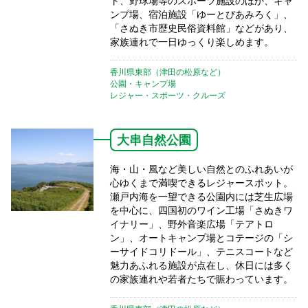
ト、野球場等のスポーツ施設のほか、キャ
ンプ場、宿泊施設「ゆーとぴあみろく」、
「さぬき市歴史民俗資料館」などがあり、
家族連れで一日ゆっくり楽しめます。
香川県東部（津田の松原など）
公園・キャンプ場
レジャー・スポーツ・クルーズ
大串自然公園
海・山・風など美しい自然とのふれあいが
心ゆくまで満喫できるレジャースポット。
瀬戸内海を一望できる公園内には芝生広場
を中心に、四国初のワイン工場「さぬきワ
イナリー」、野外音楽広場「テアトロ
ン」、オートキャンプ場とコテージの「シ
ーサイドコリドール」、テニスコートなど
魅力あふれる施設が点在し、休日には多く
の家族連れや若者たちで賑わっています。