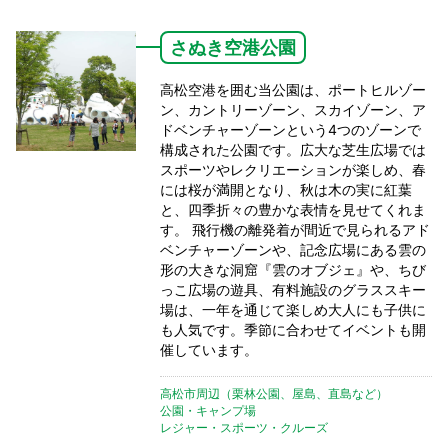
さぬき空港公園
高松空港を囲む当公園は、ポートヒルゾー
ン、カントリーゾーン、スカイゾーン、ア
ドベンチャーゾーンという4つのゾーンで
構成された公園です。広大な芝生広場では
スポーツやレクリエーションが楽しめ、春
には桜が満開となり、秋は木の実に紅葉
と、四季折々の豊かな表情を見せてくれま
す。 飛行機の離発着が間近で見られるアド
ベンチャーゾーンや、記念広場にある雲の
形の大きな洞窟『雲のオブジェ』や、ちび
っこ広場の遊具、有料施設のグラススキー
場は、一年を通じて楽しめ大人にも子供に
も人気です。季節に合わせてイベントも開
催しています。
高松市周辺（栗林公園、屋島、直島など）
公園・キャンプ場
レジャー・スポーツ・クルーズ