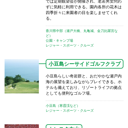
では定期観望会が開催され、老若男女問わ
ずに気軽に利用できる。園内各所の花木は
四季折々に来園者の目を楽しませてくれ
る。
香川県中部（瀬戸大橋、丸亀城、金刀比羅宮な
ど）
公園・キャンプ場
レジャー・スポーツ・クルーズ
小豆島シーサイドゴルフクラブ
小豆島らしい奇岩群と、おだやかな瀬戸内
海の展望を楽しみながらプレイできる。ホ
テルも備えており、リゾートライフの拠点
としても便利なゴルフ場。
小豆島（寒霞渓など）
レジャー・スポーツ・クルーズ