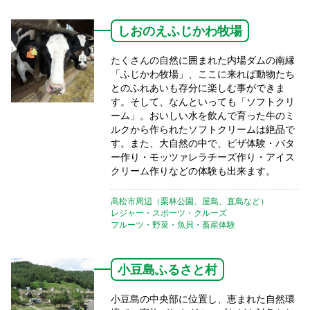
しおのえふじかわ牧場
たくさんの自然に囲まれた内場ダムの南縁
「ふじかわ牧場」、ここに来れば動物たち
とのふれあいも存分に楽しむ事ができま
す。そして、なんといっても「ソフトクリ
ーム」。おいしい水を飲んで育った牛のミ
ルクから作られたソフトクリームは絶品で
す。また、大自然の中で、ピザ体験・バタ
ー作り・モッツァレラチーズ作り・アイス
クリーム作りなどの体験も出来ます。
高松市周辺（栗林公園、屋島、直島など）
レジャー・スポーツ・クルーズ
フルーツ・野菜・魚貝・畜産体験
小豆島ふるさと村
小豆島の中央部に位置し、恵まれた自然環