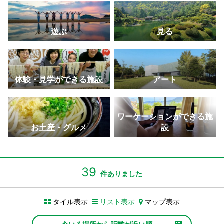
景・夜景はおすすめ。
ができる
の名城。
学校校舎跡。
叶う天使の道。
さぬきこどもの国
大串自然公園
金丸座
父母ヶ浜
寒霞渓
遊ぶ
見る
体験型の遊びを通して一日中家族で楽しめる大型児
海・山・風などの美しい自然が広がるレジャースポ
現存する日本最古の芝居小屋で「四国こんぴら歌舞
SNSで拡散！ウユニ塩湖のような写真が撮れる大人
四季折々の景色を楽しめる。ロープウェイからの眺
童館。
ット。
伎大芝居」開催
気スポット。
めは絶景
玉藻公園（玉藻城）
しろとり動物園
瀬戸大橋記念公園
高屋神社
二十四の瞳映画村
体験・見学ができる施設
アート
鯛に餌をあげて自分の願いが叶う”鯛願成就”体験がで
動物と距離が近い香川県唯一の動物園には、ホワイ
本州と四国を結ぶ瀬戸大橋を望むなら最高のロケー
標高404メートルにある天空の鳥居から市内と瀬戸
映画のロケ地で、どこか懐かしいノスタルジックな
きる
トタイガーも。
ション
内海を一望
スポット
高松中央商店街
和三盆（讃州井筒屋敷）
四国水族館
紫雲出山
オリーブ公園
ワーケーションができる施
アーケードが日本一長いことで知られる商店街。
まろやかで上品な甘みの和三盆糖で可愛らしい型抜
四国のダイナミックな水景を再現した四国最大級の
ニューヨークタイムズにも取り上げられた桜の名所
約2,000本のオリーブ畑に囲まれた見どころ満載の
お土産・グルメ
設
き体験ができる
水族館。
は絶景
道の駅公園。
男木島（港）
ランプロファイア（船からの写真）
満濃池
豊稔池堰堤
日本遺産（天狗岩丁場など）
港でアート作品が迎えてくれる、高松港からフェリ
世界的にも珍しい白と黒の縞模様ができた地質の名
灌漑用ため池としては日本最大級で6月にはゆる抜き
中世ヨーロッパの古城を思わせるアーチダム
日本遺産認定！「備讃諸島の石の島の物語」の構成
39
件ありました
ーで40分の島
所
が実施される
文化財が点在
香川県庁東館
いりこ（伊吹島）
津田の松原・琴林公園
総本山 善通寺
おさるの国 銚子渓
タイル表示
リスト表示
マップ表示
「文化遺産としてのモダニズム建築20選」に選ばれ
讃岐うどんには欠かせない新鮮な伊吹いりこは出汁
「日本の渚百選」に選ばれ、海水浴場としても人気
四国霊場八十八ヶ所札所で、弘法大師の誕生地。五
約500匹の猿の群れが見られ、モンキーショーを毎
た有名建築物
にぴったり
重塔がシンボル
日開催。