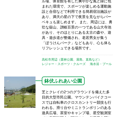
ル場、体育館を有した爽やかな風と緑に包
まれた環境で、スポーツが楽しめる運動施
設と合宿などで利用できる簡易宿泊施設が
あり、満天の星の下で夜景を見ながらバー
ベキュも楽しめます。 また、周辺には、勇
壮な嶽山、讃岐百景の一つである山大寺池
があり、そのほとりにある太古の森や、遊
具・遊歩道が整備され、老若男女が集う
「ぼうけんパーク」などもあり、心も体も
リフレッシュできる場所です。
高松市周辺（栗林公園、屋島、直島など）
レジャー・スポーツ・クルーズ
海水浴・プール
鉢伏ふれあい公園
芝とクレイの2つのグラウンドを備えた多
目的大型市民公園。マウンテンバイクコー
スでは自転車のクロスカントリー競技も行
われる。滑り台やミニトランポリンのある
遊具広場、茶室やキャンプ場、星空観測室