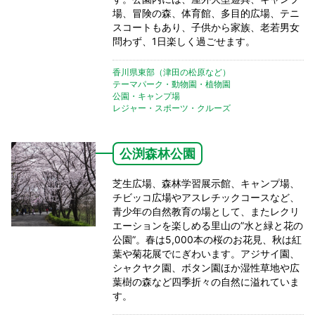
場、冒険の森、体育館、多目的広場、テニ
スコートもあり、子供から家族、老若男女
問わず、1日楽しく過ごせます。
香川県東部（津田の松原など）
テーマパーク・動物園・植物園
公園・キャンプ場
レジャー・スポーツ・クルーズ
公渕森林公園
芝生広場、森林学習展示館、キャンプ場、
チビッコ広場やアスレチックコースなど、
青少年の自然教育の場として、またレクリ
エーションを楽しめる里山の”水と緑と花の
公園”。春は5,000本の桜のお花見、秋は紅
葉や菊花展でにぎわいます。アジサイ園、
シャクヤク園、ボタン園ほか湿性草地や広
葉樹の森など四季折々の自然に溢れていま
す。