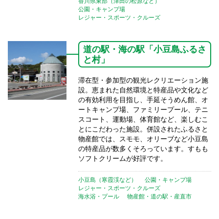
香川県東部（津田の松原など）
公園・キャンプ場
レジャー・スポーツ・クルーズ
道の駅・海の駅「小豆島ふるさ
と村」
滞在型・参加型の観光レクリエーション施
設。恵まれた自然環境と特産品や文化など
の有効利用を目指し、手延そうめん館、オ
ートキャンプ場、ファミリープール、テニ
スコート、運動場、体育館など、楽しむこ
とにこだわった施設。併設されたふるさと
物産館では、スモモ、オリーブなど小豆島
の特産品が数多くそろっています。すもも
ソフトクリームが好評です。
小豆島（寒霞渓など）
公園・キャンプ場
レジャー・スポーツ・クルーズ
海水浴・プール
物産館・道の駅・産直市