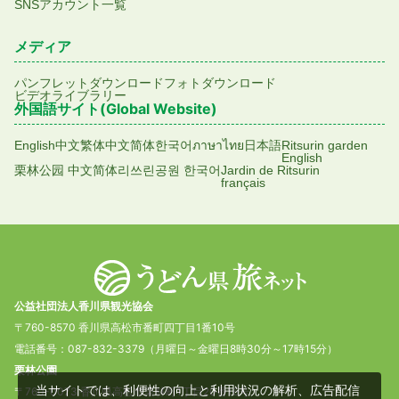
SNSアカウント一覧
メディア
パンフレットダウンロード
フォトダウンロード
ビデオライブラリー
外国語サイト(Global Website)
English
中文繁体
中文简体
한국어
ภาษาไทย
日本語
Ritsurin garden
English
栗林公园 中文简体
리쓰린공원 한국어
Jardin de Ritsurin
français
公益社団法人香川県観光協会
〒760-8570 香川県高松市番町四丁目1番10号
電話番号：087-832-3379（月曜日～金曜日8時30分～17時15分）
栗林公園
当サイトでは、利便性の向上と利用状況の解析、広告配信
〒760-0073 香川県高松市栗林町1丁目20番16号