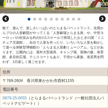
観て、遊んで、楽しさいっぱいのとらまるパペットランド。全国か
らプロの人形劇団がやってくる「人形劇場とらまる座」や、中世ヨ
ーロッパの街並みを約2分の1スケールで再現したおとぎの国「ミニ
チュア児遊館」、自分で人形を作ったり、いろいろな人形を動かし
て遊べる体験型博物館の「とらまる人形劇ミュージアム」などがあ
ります。公園内には、屋外大型遊具、キャンプ場、冒険の森、体育
館、多目的広場、テニスコートもあり、子供から家族、老若男女問
わず、1日楽しく過ごせます。
住所
〒769-2604 香川県東かがわ市西村1155
電話番号
0879-25-0055
（とらまるパペットランド（一般社団法人パ
ペットナビゲート））