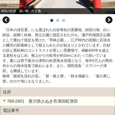
津田の松原 願い橋・叶え橋
「日本の渚百選」にも選ばれた白砂青松の景勝地。紺碧の海、白い
砂浜、緑輝く松林、県立公園に指定されたのち、瀬戸内海国立公園
として重ねて指定を受けた「琴林公園」。江戸時代の初期に石清水
八幡宮の防風林として植えられたのが始まりとされています。白砂
の浜と黒松林のコントラストが美しい景勝地で、樹齢600年を超え
る老松をはじめ、根上がりの松等が約1kmにわたって続いていま
す。夏には県下最大の津田の松原海水浴場となり、毎年6万人の県内
外からの海水浴客で賑わいます。また、国民宿舎「クアパーク津
田」も隣接しています。
映画「娘巡礼流れの花」「新・狐と狸」「鉄火場破り」「嵐の果し
状」のロケ地にもなりました。
住所
〒769-2401 香川県さぬき市津田町津田
電話番号