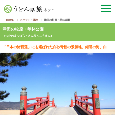
HOME
スポット・体験
津田の松原・琴林公園
津田の松原・琴林公園
（つだのまつばら・きんりんこうえん）
「日本の渚百選」にも選ばれた白砂青松の景勝地。紺碧の海、白い砂浜、緑輝く松林、県立公園に指定されたの…