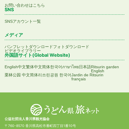
お問い合わせはこちら
SNS
SNSアカウント一覧
メディア
パンフレットダウンロード
フォトダウンロード
ビデオライブラリー
外国語サイト(Global Website)
English
中文繁体
中文简体
한국어
ภาษาไทย
日本語
Ritsurin garden
English
栗林公园 中文简体
리쓰린공원 한국어
Jardin de Ritsurin
français
公益社団法人香川県観光協会
〒760-8570 香川県高松市番町四丁目1番10号