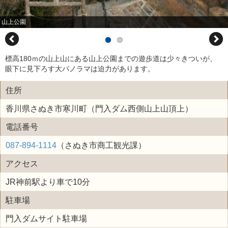
山上公園
標高180ｍの山上山にある山上公園までの遊歩道は少々きついが、
眼下に見下ろす大パノラマは迫力があります。
住所
香川県さぬき市寒川町（門入ダム西側山上山頂上）
電話番号
087-894-1114
（さぬき市商工観光課）
アクセス
JR神前駅より車で10分
駐車場
門入ダムサイト駐車場