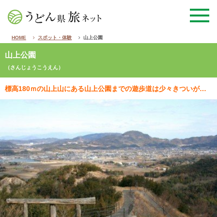
HOME
スポット・体験
山上公園
山上公園
（さんじょうこうえん）
標高180ｍの山上山にある山上公園までの遊歩道は少々きついが、眼下に見下ろす大パノラマは迫力がありま…