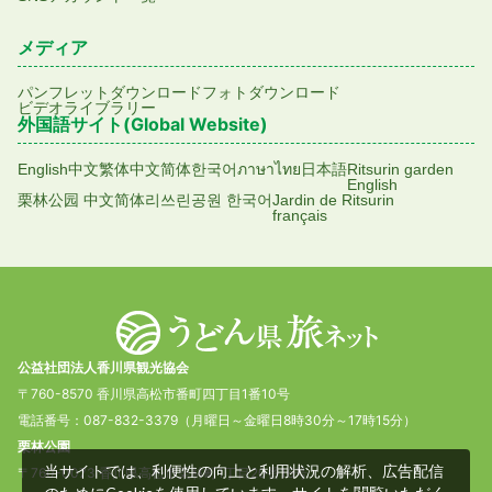
メディア
パンフレットダウンロード
フォトダウンロード
ビデオライブラリー
外国語サイト(Global Website)
English
中文繁体
中文简体
한국어
ภาษาไทย
日本語
Ritsurin garden
English
栗林公园 中文简体
리쓰린공원 한국어
Jardin de Ritsurin
français
公益社団法人香川県観光協会
〒760-8570 香川県高松市番町四丁目1番10号
電話番号：087-832-3379（月曜日～金曜日8時30分～17時15分）
栗林公園
当サイトでは、利便性の向上と利用状況の解析、広告配信
〒760-0073 香川県高松市栗林町1丁目20番16号