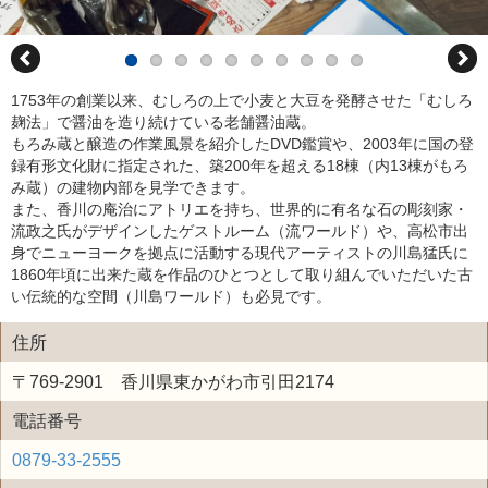
1753年の創業以来、むしろの上で小麦と大豆を発酵させた「むしろ
麹法」で醤油を造り続けている老舗醤油蔵。
もろみ蔵と醸造の作業風景を紹介したDVD鑑賞や、2003年に国の登
録有形文化財に指定された、築200年を超える18棟（内13棟がもろ
み蔵）の建物内部を見学できます。
また、香川の庵治にアトリエを持ち、世界的に有名な石の彫刻家・
流政之氏がデザインしたゲストルーム（流ワールド）や、高松市出
身でニューヨークを拠点に活動する現代アーティストの川島猛氏に
1860年頃に出来た蔵を作品のひとつとして取り組んでいただいた古
い伝統的な空間（川島ワールド）も必見です。
住所
〒769-2901 香川県東かがわ市引田2174
電話番号
0879-33-2555