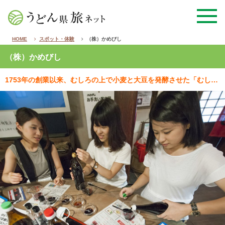
HOME
スポット・体験
（株）かめびし
（株）かめびし
1753年の創業以来、むしろの上で小麦と大豆を発酵させた「むしろ麹法」で醤油を造り続けている老舗醤油…