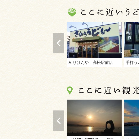
めりけんや 高松駅前店
手打う