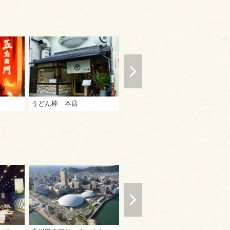
うどん棒 本店
さか枝うどん 本店
め