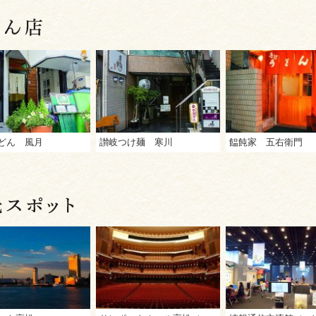
どん 風月
讃岐つけ麺 寒川
饂飩家 五右衛門