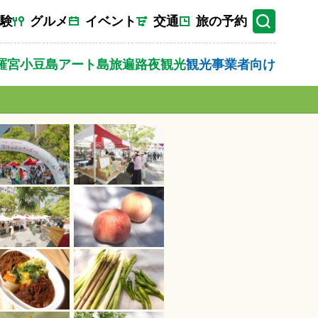
験
グルメ
イベント
交通
旅の予約
羅宮
小豆島
アート
島旅
遍路
夜観光
観光事業者向け