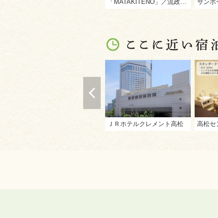
「MATAKITENO」／流政之作（サンポート高松）
サンポ
ＪＲホテルクレメント高松
高松セ