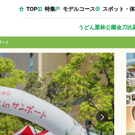
TOP
特集
モデルコース
スポット・体
うどん
栗林公園
金刀比
ポート