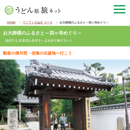
HOME
てくてくさぬき コース
お大師様のふるさと～四ヶ寺めぐり～
お大師様のふるさと～四ヶ寺めぐり～
（おだいしさまのふるさと～よんかじめぐり～）
勤皇の僧月照・信海の生誕地へ行こう