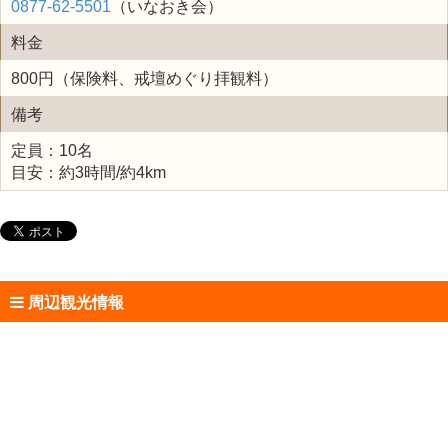
0877-62-5501
（いなおき会）
料金
800円（保険料、戒壇めぐり拝観料）
備考
定員：10名
目安：約3時間/約4km
周辺観光情報