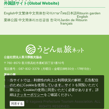
外国語サイト(Global Website)
English
中文繁体
中文简体
한국어
ภาษาไทย
日本語
Ritsurin garden
English
栗林公园 中文简体
리쓰린공원 한국어
Jardin de Ritsurin
français
公益社団法人香川県観光協会
〒760-8570 香川県高松市番町四丁目1番10号
電話番号：087-832-3379（月曜日～金曜日8時30分～17時15分）
栗林公園
当サイトでは、利便性の向上と利用状況の解析、広告配信
〒760-0073 香川県高松市栗林町1丁目20番16号
のためにCookieを使用しています。サイトを閲覧いただく
電話番号：087-833-7411（栗林公園観光事務所）
際には、Cookieの使用に同意いただく必要があります。詳
細は
をご確認ください。
クッキーポリシー
Copyright © kagawa Prefecture Tourism Association. ALL
同意する
RIGHTS RESERVED.